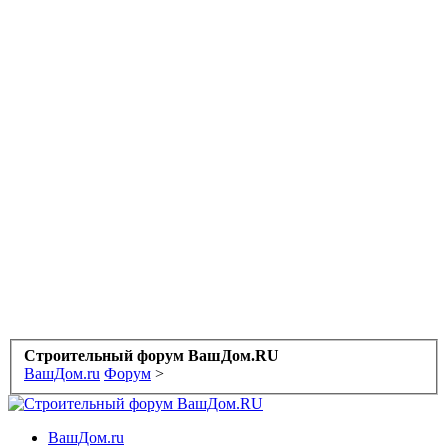
Строительный форум ВашДом.RU
ВашДом.ru
Форум
>
ВашДом.ru