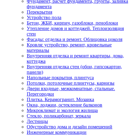
Фундамент, расчет фундамента, грунты, заливка
фундамента
Перекрытия
Устройство пола
Бетон, ЖБИ, кирпич, газоблоки, пеноблоки
Утепление домов и коттеджей. Теплоизоляция
стен
Фасады: отделка и ремонт. Облицовка цоколя
Кровля: устройство, ремонт, кровельные
материалы
Внутренняя отделка и ремонт квартиры, дома,
коттеджа
Внутренняя отделка стен (обои, гипсокартон,
панели)
Напольные покрытия, плинтуса
Потолки, потолочные плинтусы, карнизы
Двери входные, межкомнатные, стальные.
Перегородки
Плитка. Керамогранит. Мозаика
Окна, лоджии, остекление балконов
Микроклимат и экология жилища
Стекло, поликарбонат, зеркала
Лестницы
Обустройство дома и дизайн помещений
Инженерные коммуникации