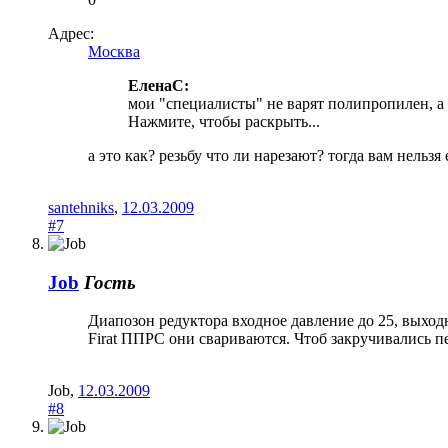
Адрес:
Москва
ЕленаC:
мои "специалисты" не варят полипропилен, а с
Нажмите, чтобы раскрыть...
а это как? резьбу что ли нарезают? тогда вам нельз
santehniks
,
12.03.2009
#7
Job
Гость
Диапозон редуктора входное давление до 25, выходно
Firat ППРС они свариваются. Чтоб закручивались п
Job
,
12.03.2009
#8