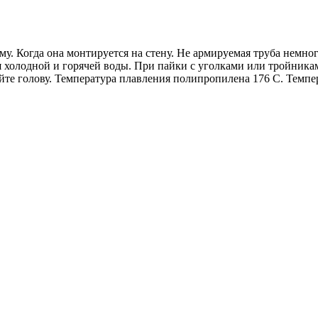
у. Когда она монтируется на стену. Не армируемая труба немног
олодной и горячей воды. При пайки с уголками или тройниками 
йте голову. Температура плавления полипропилена 176 С. Темпера