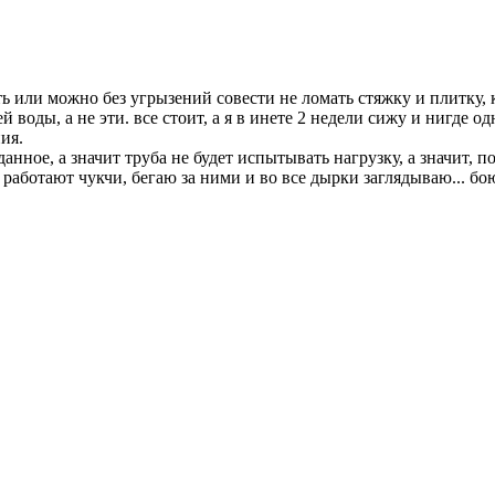
ть или можно без угрызений совести не ломать стяжку и плитку, к
воды, а не эти. все стоит, а я в инете 2 недели сижу и нигде од
ия.
анное, а значит труба не будет испытывать нагрузку, а значит, по
т чукчи, бегаю за ними и во все дырки заглядываю... боюсь