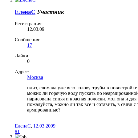
ЕленаC
Участник
Регистрация:
12.03.09
Сообщения:
17
Лайки:
0
Адрес:
Москва
плиз, сломала уже всю голову. трубы в новострой
можно ли горячую воду пускать по неармированной т
нарисована синяя и красная полоски, мол она и для 
пожалуйста, можно ли так все и сотавить, в связи с
армированные?
ЕленаC
,
12.03.2009
#1