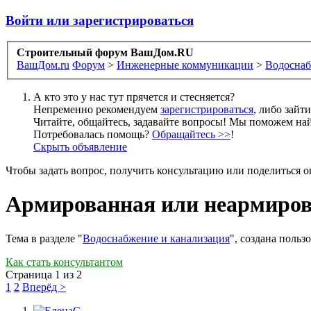
Войти или зарегистрироваться
Строительный форум ВашДом.RU
ВашДом.ru
Форум
>
Инженерные коммуникации
>
Водоснаб
А кто это у нас тут прячется и стесняется?
Непременно рекомендуем
зарегистрироваться
, либо зайт
Читайте, общайтесь, задавайте вопросы! Мы поможем най
Потребовалась помощь?
Обращайтесь >>
!
Скрыть объявление
Чтобы задать вопрос, получить консультацию или поделиться
Армированная или неармиров
Тема в разделе "
Водоснабжение и канализация
", создана польз
Как стать консультантом
Страница 1 из 2
1
2
Вперёд >