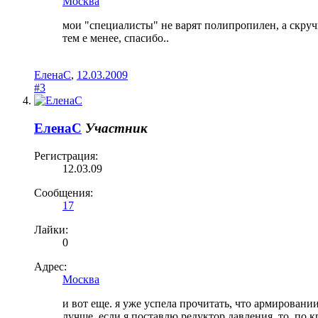
Москва
мои "специалисты" не варят полипропилен, а скручи
тем е менее, спасибо..
ЕленаC
,
12.03.2009
#3
ЕленаC
Участник
Регистрация:
12.03.09
Сообщения:
17
Лайки:
0
Адрес:
Москва
и вот еще. я уже успела прочитать, что армирован
лучше. если я поставлю редуктор давления, то, по к