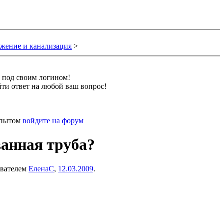
жение и канализация
>
и под своим логином!
ти ответ на любой ваш вопрос!
 опытом
войдите на форум
анная труба?
ователем
ЕленаC
,
12.03.2009
.