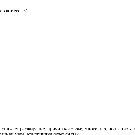
вают его...:(
ии снижает расжирение, причин которому много, и одно из них -
райней мере, эта причина будет снята?