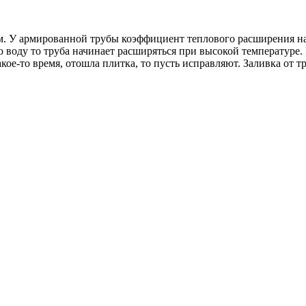
ом. У армированной трубы коэффициент теплового расширения на
ю воду то труба начинает расширяться при высокой температуре.
ое-то время, отошла плитка, то пусть исправляют. Заливка от тр