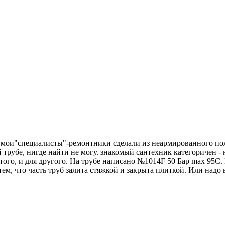
ке мои"специалисты"-ремонтники сделали из неармированного п
рубе, нигде найти не могу. знакомый сантехник категоричен - н
того, и для другого. На трубе написано №1014F 50 Бар max 95С. 
 тем, что часть труб залита стяжкой и закрыта плиткой. Или надо