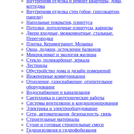
Внутренняя отделка и ремонт квартиры, дома,
коттеджа
Внутренняя отделка стен (обои, гипсокартон,
панели)
Напольные покрытия, плинтуса
Потолки, потолочные плинтусы, карнизы
Двери входные, межкомнатные, стальные.
Перегородки
Плитка. Керамогранит. Мозаика
Окна, лоджии, остекление балконов
Микроклимат и экология жилища
Стекло, поликарбонат, зеркала
Лестницы
Обустройство дома и дизайн помещений
Инженерные коммуникации
Отопление, газоснабжение, отопительное
оборудование
Водоснабжение и канализация
Сантехника и сантехнические работы
Системы вентиляции и кондиционирования
Электрика и электрооборудование
Сети, автоматизация, безопасность, связь
Строительные материалы
Сухие и готовые строительные смеси
Гидроизоляция и гидрофобизация