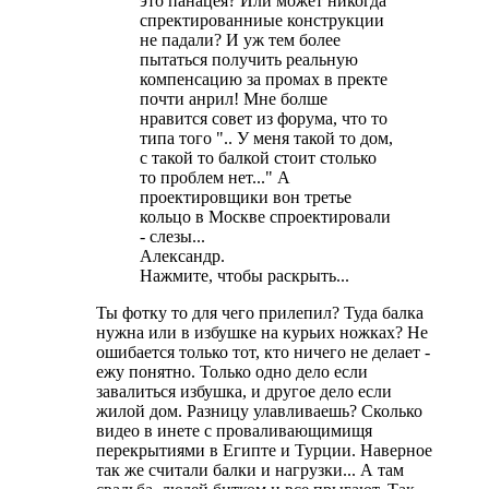
это панацея? Или может никогда
спректированниые конструкции
не падали? И уж тем более
пытаться получить реальную
компенсацию за промах в пректе
почти анрил! Мне болше
нравится совет из форума, что то
типа того ".. У меня такой то дом,
с такой то балкой стоит столько
то проблем нет..." А
проектировщики вон третье
кольцо в Москве спроектировали
- слезы...
Александр.
Нажмите, чтобы раскрыть...
Ты фотку то для чего прилепил? Туда балка
нужна или в избушке на курьих ножках? Не
ошибается только тот, кто ничего не делает -
ежу понятно. Только одно дело если
завалиться избушка, и другое дело если
жилой дом. Разницу улавливаешь? Сколько
видео в инете с проваливающимищя
перекрытиями в Египте и Турции. Наверное
так же считали балки и нагрузки... А там