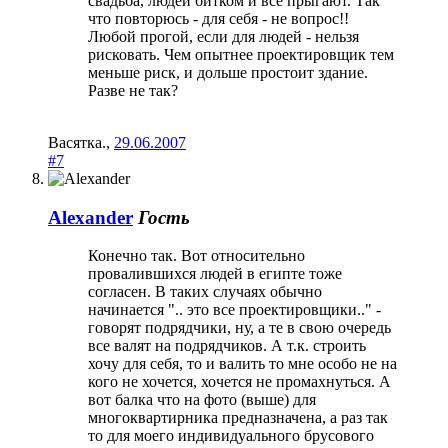
свадьба, людей битком и все прыгают. Так
что повторюсь - для себя - не вопрос!!
Любой прогой, если для людей - нельзя
рисковать. Чем опытнее проектировщик тем
меньше риск, и дольше простоит здание.
Разве не так?
Васятка.
,
29.06.2007
#7
Alexander
Гость
Конечно так. Вот относительно
провалившихся людей в египте тоже
согласен. В таких случаях обычно
начинается ".. это все проектировщики.." -
говорят подрядчики, ну, а те в свою очередь
все валят на подрядчиков. А т.к. строить
хочу для себя, то и валить то мне особо не на
кого не хочется, хочется не промахнуться. А
вот балка что на фото (выше) для
многоквартирника предназначена, а раз так
то для моего индивидуального брусового