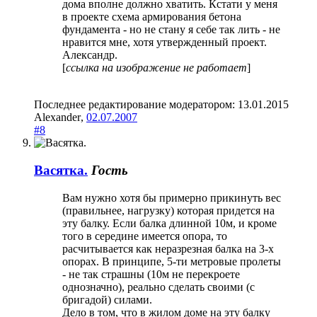
дома вполне должно хватить. Кстати у меня
в проекте схема армирования бетона
фундамента - но не стану я себе так лить - не
нравится мне, хотя утвержденный проект.
Александр.
[
ссылка на изображение не работает
]
Последнее редактирование модератором:
13.01.2015
Alexander
,
02.07.2007
#8
Васятка.
Гость
Вам нужно хотя бы примерно прикинуть вес
(правильнее, нагрузку) которая придется на
эту балку. Если балка длинной 10м, и кроме
того в середине имеется опора, то
расчитывается как неразрезная балка на 3-х
опорах. В принципе, 5-ти метровые пролеты
- не так страшны (10м не перекроете
однозначно), реально сделать своими (с
бригадой) силами.
Дело в том, что в жилом доме на эту балку