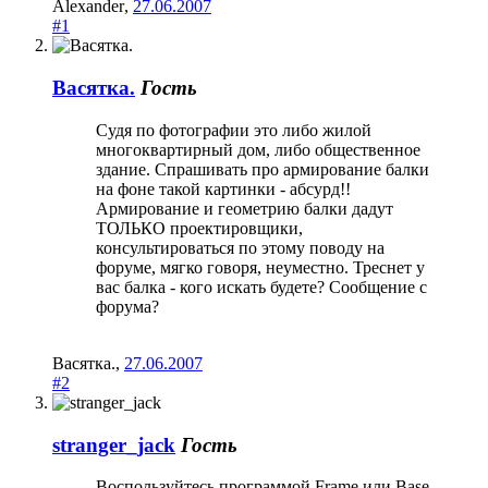
Alexander
,
27.06.2007
#1
Васятка.
Гость
Судя по фотографии это либо жилой
многоквартирный дом, либо общественное
здание. Спрашивать про армирование балки
на фоне такой картинки - абсурд!!
Армирование и геометрию балки дадут
ТОЛЬКО проектировщики,
консультироваться по этому поводу на
форуме, мягко говоря, неуместно. Треснет у
вас балка - кого искать будете? Сообщение с
форума?
Васятка.
,
27.06.2007
#2
stranger_jack
Гость
Воспользуйтесь программой Frame или Base