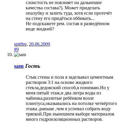
слоистость не повлияет на дальнешие
качества состава?). Может приделать
опалубку и залить туда, хотя если протечёт
на стену его придёться оббивать...
Не подскажете рем. состав в разведённом
виде жидкий?
spitfire
,
20.06.2009
#9
sam
Гость
Стык стены и пола я заделывал цементным
раствором 3:1 на основе жидкого
стекла,дедовский способ,я понимаю.Но у
меня пятый этаж,и два литра воды из
чайника,разлитые ребёнком возле
плинтуса,оказывались на потолке четвёртого
этажа ,раньше ,чем я успевал собрать воду
тряпкой.При нынешнем выборе материалов
много гидроизоляционных растворов.