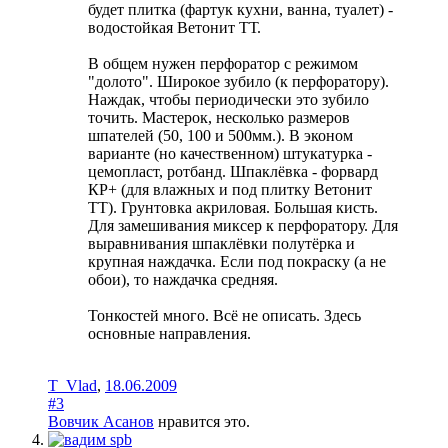
будет плитка (фартук кухни, ванна, туалет) -
водостойкая Ветонит ТТ.
В общем нужен перфоратор с режимом
"долото". Широкое зубило (к перфоратору).
Наждак, чтобы периодически это зубило
точить. Мастерок, несколько размеров
шпателей (50, 100 и 500мм.). В эконом
варианте (но качественном) штукатурка -
цемопласт, ротбанд. Шпаклёвка - форвард
КР+ (для влажных и под плитку Ветонит
ТТ). Грунтовка акриловая. Большая кисть.
Для замешивания миксер к перфоратору. Для
выравнивания шпаклёвки полутёрка и
крупная наждачка. Если под покраску (а не
обои), то наждачка средняя.
Тонкостей много. Всё не описать. Здесь
основные направления.
T_Vlad
,
18.06.2009
#3
Вовчик Асанов
нравится это.