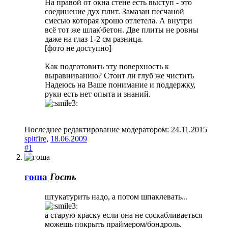
На правой от окна стене есть выступ - это
соединение дух плит. Замазан песчаной
смесью которая хрошо отлетела. А внутри
всё тот же шлак\бетон. Две плиты не ровны
даже на глаз 1-2 см разница.
[фото не доступно]
Как подготовить эту поверхность к
выравниванию? Стоит ли глуб же чистить
Надеюсь на Ваше понимание и поддержку,
руки есть нет опыта и знаний.
Последнее редактирование модератором:
24.11.2015
spitfire
,
18.06.2009
#1
гоша
Гость
штукатурить надо, а потом шпаклевать...
а старую краску если она не соскабливаеться
можешь покрыть праймером/бондроль.