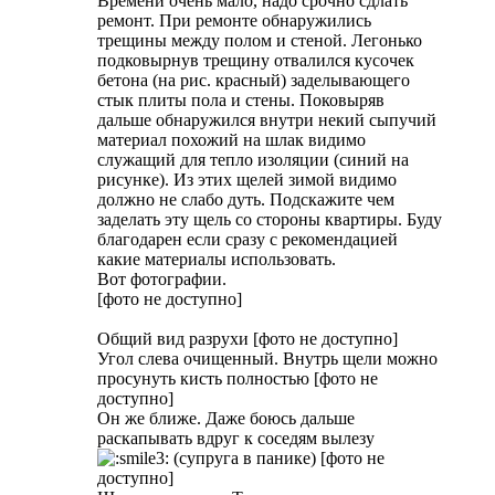
Времени очень мало, надо срочно сдлать
ремонт. При ремонте обнаружились
трещины между полом и стеной. Легонько
подковырнув трещину отвалился кусочек
бетона (на рис. красный) заделывающего
стык плиты пола и стены. Поковыряв
дальше обнаружился внутри некий сыпучий
материал похожий на шлак видимо
служащий для тепло изоляции (синий на
рисунке). Из этих щелей зимой видимо
должно не слабо дуть. Подскажите чем
заделать эту щель со стороны квартиры. Буду
благодарен если сразу с рекомендацией
какие материалы использовать.
Вот фотографии.
[фото не доступно]
Общий вид разрухи [фото не доступно]
Угол слева очищенный. Внутрь щели можно
просунуть кисть полностью [фото не
доступно]
Он же ближе. Даже боюсь дальше
раскапывать вдруг к соседям вылезу
(супруга в панике) [фото не
доступно]