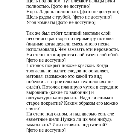
Щель под окном. Тут влезают пальцы руки
полностью. [фото не доступно]
Нора. Ладонь полностью. [фото не доступно]
Щель рядом с трубой. [фото не доступно]
Угол комнаты [фото не доступно]
Так же был отбит хлипкий местами слой
песочного раствора по периметру потолка
(видимо когда делали смесь много песка
использовали). Чем замазать эти неровности.
На стены планируются слой газет слой обой.
[фото не доступно]
Потолок покрыт похоже краской. Когда
трогаешь не пылит, следов не оставляет,
матовая. (возможно это какой то вид
побелки - в строительных технологиях не
силён). Потолок планирую чуток в середине
выровнять (какие то выбоины) и
оштукатурить/покрасить. Надо ли снимать
старое покрытие? Каким образом его можно
снять?
На стене под окном, и над дверью есть еле
езаметные щели.Нужно ли их чем нибудь
замазывать? Или оставить под газетой?
[фото не доступно]