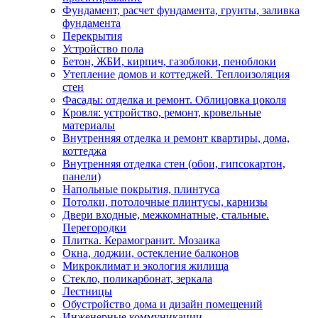
Фундамент, расчет фундамента, грунты, заливка
фундамента
Перекрытия
Устройство пола
Бетон, ЖБИ, кирпич, газоблоки, пеноблоки
Утепление домов и коттеджей. Теплоизоляция
стен
Фасады: отделка и ремонт. Облицовка цоколя
Кровля: устройство, ремонт, кровельные
материалы
Внутренняя отделка и ремонт квартиры, дома,
коттеджа
Внутренняя отделка стен (обои, гипсокартон,
панели)
Напольные покрытия, плинтуса
Потолки, потолочные плинтусы, карнизы
Двери входные, межкомнатные, стальные.
Перегородки
Плитка. Керамогранит. Мозаика
Окна, лоджии, остекление балконов
Микроклимат и экология жилища
Стекло, поликарбонат, зеркала
Лестницы
Обустройство дома и дизайн помещений
Инженерные коммуникации