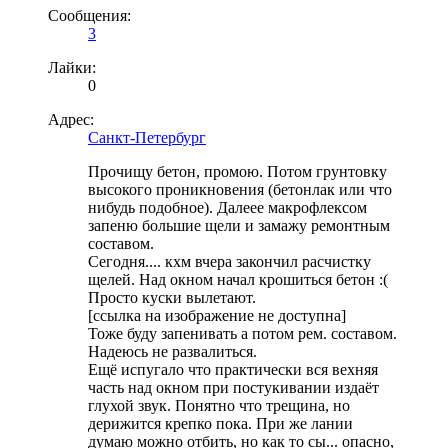
Сообщения:
3
Лайки:
0
Адрес:
Санкт-Петербург
Прочищу бетон, промою. Потом грунтовку
высокого проникновения (бетонлак или что
нибудь подобное). Далеее макрофлексом
запеню большие щели и замажу ремонтным
составом.
Сегодня.... кхм вчера закончил расчистку
щелей. Над окном начал крошиться бетон :(
Просто куски вылетают.
[ссылка на изображение не доступна]
Тоже буду запенивать а потом рем. составом.
Надеюсь не развалиться.
Ещё испугало что практически вся вехняя
часть над окном при постукивании издаёт
глухой звук. Понятно что трещина, но
дерижится крепко пока. При же лании
думаю можно отбить, но как то сы... опасно,