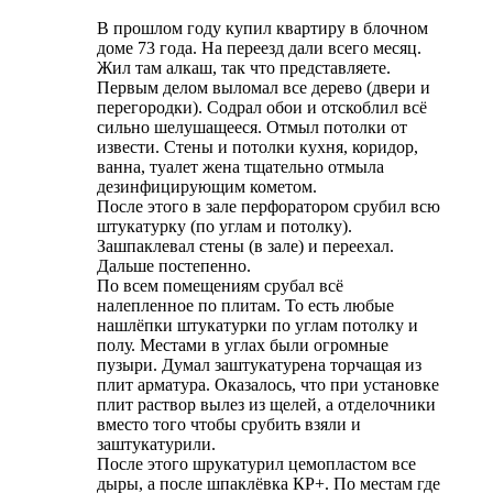
В прошлом году купил квартиру в блочном
доме 73 года. На переезд дали всего месяц.
Жил там алкаш, так что представляете.
Первым делом выломал все дерево (двери и
перегородки). Содрал обои и отскоблил всё
сильно шелушащееся. Отмыл потолки от
извести. Стены и потолки кухня, коридор,
ванна, туалет жена тщательно отмыла
дезинфицирующим кометом.
После этого в зале перфоратором срубил всю
штукатурку (по углам и потолку).
Зашпаклевал стены (в зале) и переехал.
Дальше постепенно.
По всем помещениям срубал всё
налепленное по плитам. То есть любые
нашлёпки штукатурки по углам потолку и
полу. Местами в углах были огромные
пузыри. Думал заштукатурена торчащая из
плит арматура. Оказалось, что при установке
плит раствор вылез из щелей, а отделочники
вместо того чтобы срубить взяли и
заштукатурили.
После этого шрукатурил цемопластом все
дыры, а после шпаклёвка КР+. По местам где