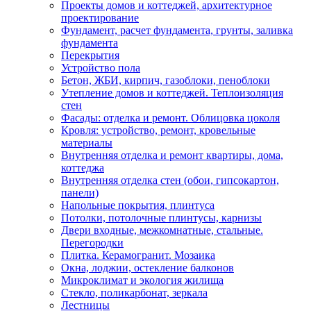
Проекты домов и коттеджей, архитектурное
проектирование
Фундамент, расчет фундамента, грунты, заливка
фундамента
Перекрытия
Устройство пола
Бетон, ЖБИ, кирпич, газоблоки, пеноблоки
Утепление домов и коттеджей. Теплоизоляция
стен
Фасады: отделка и ремонт. Облицовка цоколя
Кровля: устройство, ремонт, кровельные
материалы
Внутренняя отделка и ремонт квартиры, дома,
коттеджа
Внутренняя отделка стен (обои, гипсокартон,
панели)
Напольные покрытия, плинтуса
Потолки, потолочные плинтусы, карнизы
Двери входные, межкомнатные, стальные.
Перегородки
Плитка. Керамогранит. Мозаика
Окна, лоджии, остекление балконов
Микроклимат и экология жилища
Стекло, поликарбонат, зеркала
Лестницы