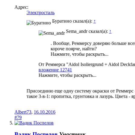
Адрес:
Электросталь
Буратино сказал(а):
↑
Sema_andr сказал(а):
↑
. Вообще, Реммерсу доверяю больше всег
короче поярче, найти?
Нажмите, чтобы раскрыть...
От Реммерса "Aidol Isoliergrund + Aidol Dec
вложение 12741
Нажмите, чтобы раскрыть...
Присоединю еще одну систему окраски от Реммерс -
такое 3-в-1: пропитка, грунтовка и лазурь. Цвета - 
Albert73
,
16.10.2016
#79
Вадик Поспелов
Участник