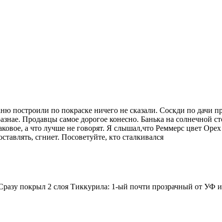
ню построили по покраске ничего не сказали. Соскди по дачи пр
разнае. Продавцы самое дорогое конесно. Банька на солнечной с
овое, а что лучше не говорят. Я слышал,что Реммерс цвет Орех
оставлять, сгниет. Посоветуйте, кто сталкивался
. Сразу покрыл 2 слоя Тиккурила: 1-ый почти прозрачный от УФ 