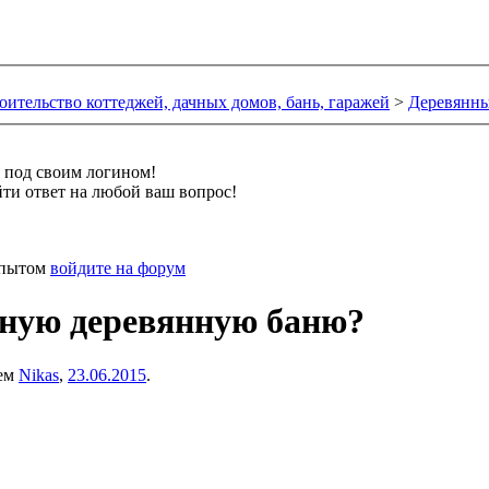
оительство коттеджей, дачных домов, бань, гаражей
>
Деревянны
и под своим логином!
ти ответ на любой ваш вопрос!
 опытом
войдите на форум
нную деревянную баню?
лем
Nikas
,
23.06.2015
.