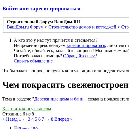
Войти или зарегистрироваться
Строительный форум ВашДом.RU
ВашДом.ru
Форум
>
Строительство домов и коттеджей
>
Стр
А кто это у нас тут прячется и стесняется?
Непременно рекомендуем
зарегистрироваться
, либо зайт
Читайте, общайтесь, задавайте вопросы! Мы поможем най
Потребовалась помощь?
Обращайтесь >>
!
Скрыть объявление
Чтобы задать вопрос, получить консультацию или поделиться
Чем покрасить свежепострое
Тема в разделе "
Деревянные дома и бани
", создана пользовате
Как стать консультантом
Страница 6 из 8
< Назад
1
←
3
4
5
6
7
→
8
Вперёд >