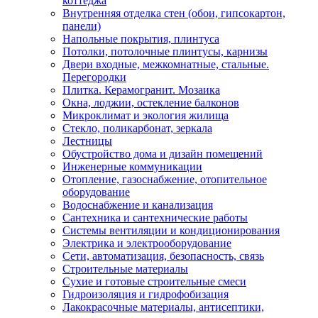
коттеджа
Внутренняя отделка стен (обои, гипсокартон,
панели)
Напольные покрытия, плинтуса
Потолки, потолочные плинтусы, карнизы
Двери входные, межкомнатные, стальные.
Перегородки
Плитка. Керамогранит. Мозаика
Окна, лоджии, остекление балконов
Микроклимат и экология жилища
Стекло, поликарбонат, зеркала
Лестницы
Обустройство дома и дизайн помещений
Инженерные коммуникации
Отопление, газоснабжение, отопительное
оборудование
Водоснабжение и канализация
Сантехника и сантехнические работы
Системы вентиляции и кондиционирования
Электрика и электрооборудование
Сети, автоматизация, безопасность, связь
Строительные материалы
Сухие и готовые строительные смеси
Гидроизоляция и гидрофобизация
Лакокрасочные материалы, антисептики,