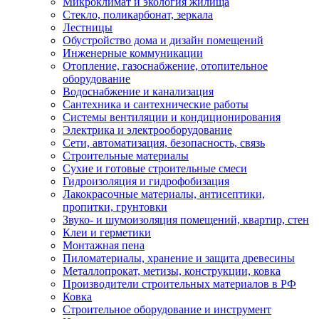
Микроклимат и экология жилища
Стекло, поликарбонат, зеркала
Лестницы
Обустройство дома и дизайн помещений
Инженерные коммуникации
Отопление, газоснабжение, отопительное
оборудование
Водоснабжение и канализация
Сантехника и сантехнические работы
Системы вентиляции и кондиционирования
Электрика и электрооборудование
Сети, автоматизация, безопасность, связь
Строительные материалы
Сухие и готовые строительные смеси
Гидроизоляция и гидрофобизация
Лакокрасочные материалы, антисептики,
пропитки, грунтовки
Звуко- и шумоизоляция помещений, квартир, стен
Клеи и герметики
Монтажная пена
Пиломатериалы, хранение и защита древесины
Металлопрокат, метизы, конструкции, ковка
Производители строительных материалов в РФ
Ковка
Строительное оборудование и инструмент