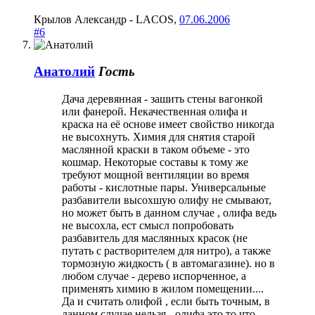
Крылов Александр - LACOS
,
07.06.2006
#6
Анатолий
Гость
Дача деревянная - зашить стены вагонкой
или фанерой. Некачественная олифа и
краска на её основе имеет свойство никогда
не высохнуть. Химия для снятия старой
маслянной краски в таком объеме - это
кошмар. Некоторые составы к тому же
требуют мощной вентиляции во время
работы - кислотные пары. Универсальные
разбавители высохшую олифу не смывают,
но может быть в данном случае , олифа ведь
не высохла, ест смысл попробовать
разбавитель для маслянных красок (не
путать с растворителем для нитро), а также
тормозную жидкость ( в автомагазине). но в
любом случае - дерево испорченное, а
применять химию в жилом помещении....
Да и считать олифой , если быть точным, в
данном случае нельзя - олифа это то что