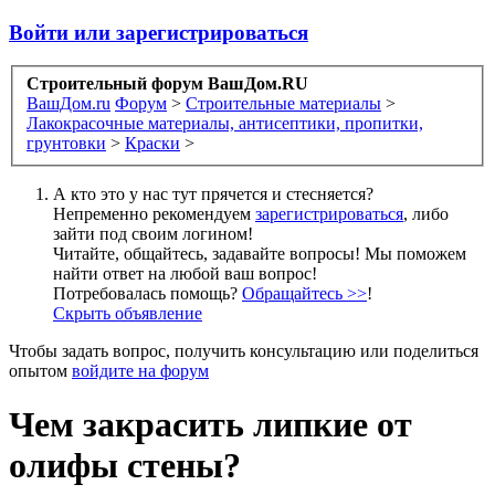
Войти или зарегистрироваться
Строительный форум ВашДом.RU
ВашДом.ru
Форум
>
Строительные материалы
>
Лакокрасочные материалы, антисептики, пропитки,
грунтовки
>
Краски
>
А кто это у нас тут прячется и стесняется?
Непременно рекомендуем
зарегистрироваться
, либо
зайти под своим логином!
Читайте, общайтесь, задавайте вопросы! Мы поможем
найти ответ на любой ваш вопрос!
Потребовалась помощь?
Обращайтесь >>
!
Скрыть объявление
Чтобы задать вопрос, получить консультацию или поделиться
опытом
войдите на форум
Чем закрасить липкие от
олифы стены?