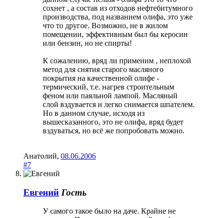
сохнет , а состав из отходов нефтебитумного
производства, под названием олифа, это уже
что то другое. Возможно, не в жилом
помещении, эффективным был бы керосин
или бензин, но не спирты!
К сожалению, вряд ли применим , неплохой
метод для снятия старого масляного
покрытия на качественной олифе -
термический, т.е. нагрев строительным
феном или паяльной лампой. Масляный
слой вздувается и легко снимается шпателем.
Но в данном случае, исходя из
вышесказанного, это не олифа, вряд будет
вздуваться, но всё же попробовать можно.
Анатолий
,
08.06.2006
#7
Евгений
Гость
У самого такое было на даче. Крайне не