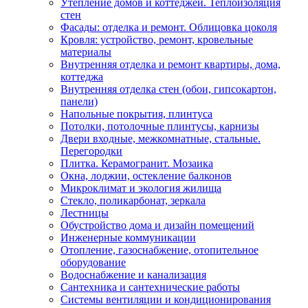
Утепление домов и коттеджей. Теплоизоляция
стен
Фасады: отделка и ремонт. Облицовка цоколя
Кровля: устройство, ремонт, кровельные
материалы
Внутренняя отделка и ремонт квартиры, дома,
коттеджа
Внутренняя отделка стен (обои, гипсокартон,
панели)
Напольные покрытия, плинтуса
Потолки, потолочные плинтусы, карнизы
Двери входные, межкомнатные, стальные.
Перегородки
Плитка. Керамогранит. Мозаика
Окна, лоджии, остекление балконов
Микроклимат и экология жилища
Стекло, поликарбонат, зеркала
Лестницы
Обустройство дома и дизайн помещений
Инженерные коммуникации
Отопление, газоснабжение, отопительное
оборудование
Водоснабжение и канализация
Сантехника и сантехнические работы
Системы вентиляции и кондиционирования