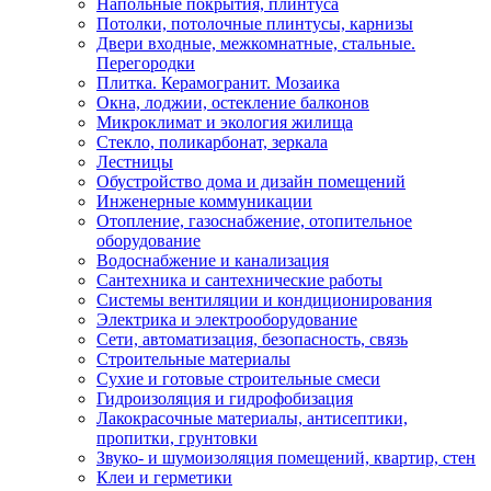
Напольные покрытия, плинтуса
Потолки, потолочные плинтусы, карнизы
Двери входные, межкомнатные, стальные.
Перегородки
Плитка. Керамогранит. Мозаика
Окна, лоджии, остекление балконов
Микроклимат и экология жилища
Стекло, поликарбонат, зеркала
Лестницы
Обустройство дома и дизайн помещений
Инженерные коммуникации
Отопление, газоснабжение, отопительное
оборудование
Водоснабжение и канализация
Сантехника и сантехнические работы
Системы вентиляции и кондиционирования
Электрика и электрооборудование
Сети, автоматизация, безопасность, связь
Строительные материалы
Сухие и готовые строительные смеси
Гидроизоляция и гидрофобизация
Лакокрасочные материалы, антисептики,
пропитки, грунтовки
Звуко- и шумоизоляция помещений, квартир, стен
Клеи и герметики