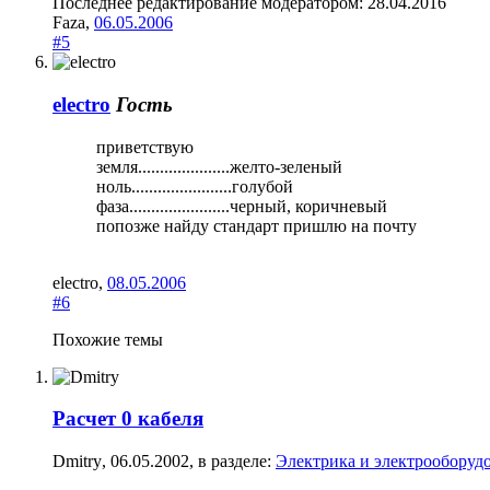
Последнее редактирование модератором:
28.04.2016
Faza
,
06.05.2006
#5
electro
Гость
приветствую
земля.....................желто-зеленый
ноль.......................голубой
фаза.......................черный, коричневый
попозже найду стандарт пришлю на почту
electro
,
08.05.2006
#6
Похожие темы
Расчет 0 кабеля
Dmitry
,
06.05.2002
, в разделе:
Электрика и электрооборуд