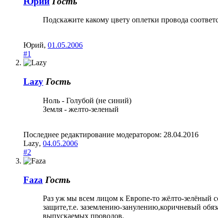
Юрий
Гость
Подскажите какому цвету оплетки провода соответст
Юрий
,
01.05.2006
#1
Lazy
Гость
Ноль - Голубой (не синий)
Земля - желто-зеленый
Последнее редактирование модератором:
28.04.2016
Lazy
,
04.05.2006
#2
Faza
Гость
Раз уж мы всем лицом к Европе-то жёлто-зелёный с
защите,т.е. заземлению-занулению,коричневый обяз
выпускаемых проводов.