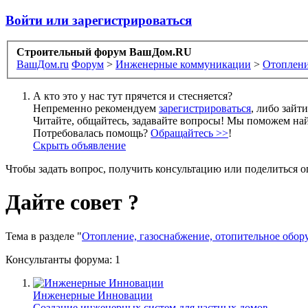
Войти или зарегистрироваться
Строительный форум ВашДом.RU
ВашДом.ru
Форум
>
Инженерные коммуникации
>
Отоплени
А кто это у нас тут прячется и стесняется?
Непременно рекомендуем
зарегистрироваться
, либо зайт
Читайте, общайтесь, задавайте вопросы! Мы поможем най
Потребовалась помощь?
Обращайтесь >>
!
Скрыть объявление
Чтобы задать вопрос, получить консультацию или поделиться
Дайте совет ?
Тема в разделе "
Отопление, газоснабжение, отопительное обор
Консультанты форума:
1
Инженерные Инновации
Создание инженерных систем для частных домов