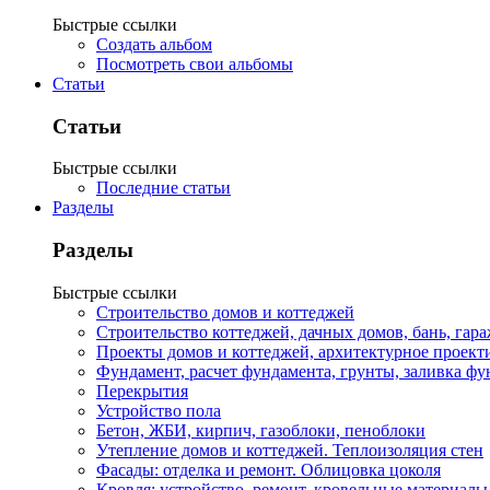
Быстрые ссылки
Создать альбом
Посмотреть свои альбомы
Статьи
Статьи
Быстрые ссылки
Последние статьи
Разделы
Разделы
Быстрые ссылки
Строительство домов и коттеджей
Строительство коттеджей, дачных домов, бань, гар
Проекты домов и коттеджей, архитектурное проект
Фундамент, расчет фундамента, грунты, заливка фу
Перекрытия
Устройство пола
Бетон, ЖБИ, кирпич, газоблоки, пеноблоки
Утепление домов и коттеджей. Теплоизоляция стен
Фасады: отделка и ремонт. Облицовка цоколя
Кровля: устройство, ремонт, кровельные материалы