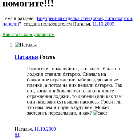
помогите!!!
Тема в разделе "
Внутренняя отделка стен (обои, гипсокартон,
панели)
", создана пользователем
Наталья
,
11.10.2009
.
Как стать консультантом
Наталья
Гость
Помогите , пожалуйста , кто знает. У нас на
лоджии ставили батарею. Сначала на
балконное ограждение набили деревянные
планки, а потом на них вешали батарею. Так
вот, когда прибивали эти планки к плите
ограждения лоджии, то дюбели (или как там
они называются) вышли насквозь. Грозит ли
это нам чем-ни будь в будущем. Может
заставить переделывать и как?
Наталья
,
11.10.2009
#1