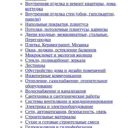
Внутренняя отделка и ремонт квартиры, дома,
коттеджа
Внутренняя отделка стен (обои, гипсокартон,
панели)
Напольные покрытия, плинтуса
Потолки, потолочные плинтусы, карнизы
Двери входные, межкомнатные, стальные.
Перегородки
Плитка. Керамогранит. Мозаика
Окна, лоджии, остекление балконов
Микроклимат и экология жилища
Стекло, поликарбонат, зеркала
Лестницы
Обустройство дома и дизайн помещений
Инженерные коммуникации
Отопление, газоснабжение, отопительное
оборудование
Водоснабжение и канализация
Сантехника и сантехнические работы
Системы вентиляции и кондиционирования
Электрика и электрооборудование
Сети, автоматизация, безопасность, связь
Строительные материалы
Сухие и готовые строительные смеси
Гидроизоляция и гидрофобизация