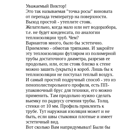
Уважаемый Виктор!
Это так называемая "точка росы" виновата
от перепада температур на поверхности.
Выход простой - утеплите стояк.
Желательно, когда мало или нет водоразбора,
т.е. не будет конденсата, по аналогии
теплоизоляции труб. Чем?
Вариантов много, было бы эстетично.
Приемлемо - обмотав тряпками. И закройте
эту теплоизоляции футляром из полимерной
трубы достаточного диаметра, разрезав ее
продольно, или, если стояк близко к стене
можно зашить (укрыть) в короб. Лишь бы к
теплоизоляции не поступал теплый воздух.
И самый простой подручный способ - это из
пенополистирольного профиля, есть ПП-
упаковочный брус для техники, его можно
применить. Там продольно нужно сделать
выемку по радиусу сечения трубы. Толщ.
стенки от 10 мм. Профиль приклеить к
трубе. Тут наружная изоляция может и не
быть, если швы стыковки плотные и имеет
эстетичный вид.
Вот сколько Вам напридумывал! Были бы