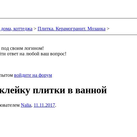
 дома, коттеджа
>
Плитка. Керамогранит. Мозаика
>
и под своим логином!
ти ответ на любой ваш вопрос!
 опытом
войдите на форум
оклейку плитки в ванной
ьзователем
Nalia
,
11.11.2017
.