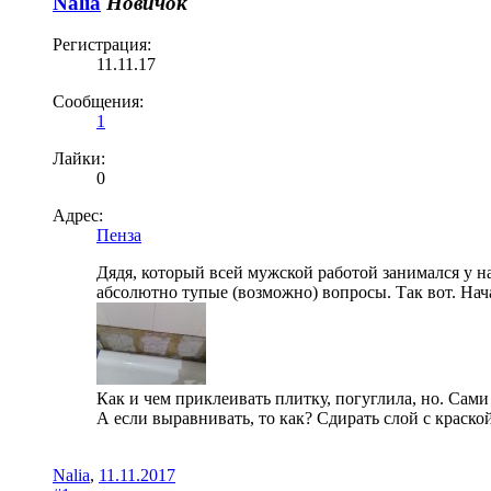
Nalia
Новичок
Регистрация:
11.11.17
Сообщения:
1
Лайки:
0
Адрес:
Пенза
Дядя, который всей мужской работой занимался у нас
абсолютно тупые (возможно) вопросы. Так вот. Нача
Как и чем приклеивать плитку, погуглила, но. Сами
А если выравнивать, то как? Сдирать слой с краско
Nalia
,
11.11.2017