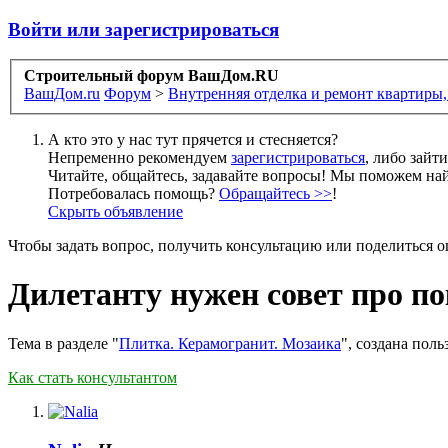
Войти или зарегистрироваться
Строительный форум ВашДом.RU
ВашДом.ru
Форум
>
Внутренняя отделка и ремонт квартиры,
А кто это у нас тут прячется и стесняется?
Непременно рекомендуем
зарегистрироваться
, либо зайт
Читайте, общайтесь, задавайте вопросы! Мы поможем най
Потребовалась помощь?
Обращайтесь >>
!
Скрыть объявление
Чтобы задать вопрос, получить консультацию или поделиться
Дилетанту нужен совет про п
Тема в разделе "
Плитка. Керамогранит. Мозаика
", создана пол
Как стать консультантом