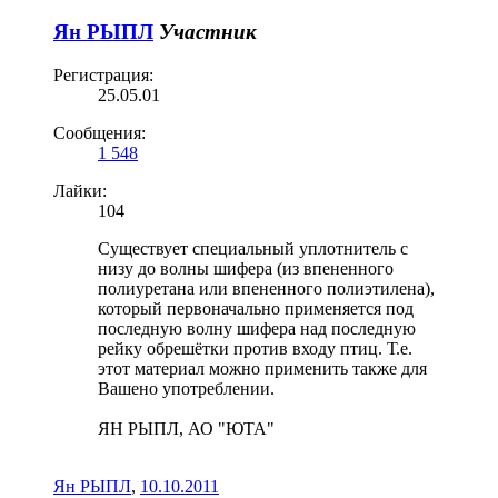
Ян РЫПЛ
Участник
Регистрация:
25.05.01
Сообщения:
1 548
Лайки:
104
Существует специальный уплотнитель с
низу до волны шифера (из впененного
полиуретана или впененного полиэтилена),
который первоначально применяется под
последную волну шифера над последную
рейку обрешётки против входу птиц. Т.е.
этот материал можно применить также для
Вашено употреблении.
ЯН РЫПЛ, АО "ЮТА"
Ян РЫПЛ
,
10.10.2011