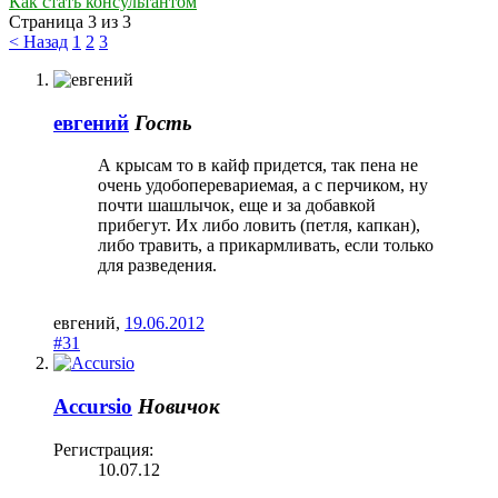
Как стать консультантом
Страница 3 из 3
< Назад
1
2
3
евгений
Гость
А крысам то в кайф придется, так пена не
очень удобоперевариемая, а с перчиком, ну
почти шашлычок, еще и за добавкой
прибегут. Их либо ловить (петля, капкан),
либо травить, а прикармливать, если только
для разведения.
евгений
,
19.06.2012
#31
Accursio
Новичок
Регистрация:
10.07.12