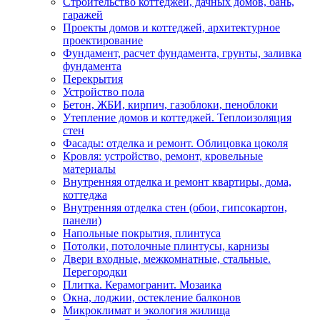
Строительство коттеджей, дачных домов, бань,
гаражей
Проекты домов и коттеджей, архитектурное
проектирование
Фундамент, расчет фундамента, грунты, заливка
фундамента
Перекрытия
Устройство пола
Бетон, ЖБИ, кирпич, газоблоки, пеноблоки
Утепление домов и коттеджей. Теплоизоляция
стен
Фасады: отделка и ремонт. Облицовка цоколя
Кровля: устройство, ремонт, кровельные
материалы
Внутренняя отделка и ремонт квартиры, дома,
коттеджа
Внутренняя отделка стен (обои, гипсокартон,
панели)
Напольные покрытия, плинтуса
Потолки, потолочные плинтусы, карнизы
Двери входные, межкомнатные, стальные.
Перегородки
Плитка. Керамогранит. Мозаика
Окна, лоджии, остекление балконов
Микроклимат и экология жилища