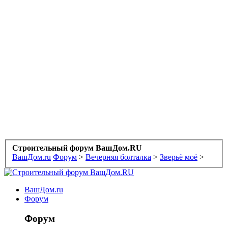
Строительный форум ВашДом.RU
ВашДом.ru
Форум
>
Вечерняя болталка
>
Зверьё моё
>
ВашДом.ru
Форум
Форум