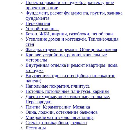
Проекты домов и коттеджей, архитектурное
проектирование
Фундамент, расчет фундамента, грунты, заливка
фундамента
Перекрытия
Устройство пола
Бетон, ЖБИ, кирпич, газоблоки, пеноблоки
Утепление домов и коттеджей. Теплоизоляция
стен
Фасады: отделка и ремонт. Облицовка цоколя
Кровля: устройство, ремонт, кровельные
материалы
Внутренняя отделка и ремонт квартиры, дома,
коттеджа
Внутренняя отделка стен (обои, гипсокартон,
панели)
Напольные покрытия, плинтуса
Потолки, потолочные плинтусы, карнизы
Двери входные, межкомнатные, стальные.
Перегородки
Плитка. Керамогранит. Мозаика
Окна, лоджии, остекление балконов
Микроклимат и экология жилища
Стекло, поликарбонат, зеркала
Лестницы