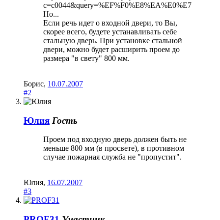
c=c0044&query=%EF%F0%E8%EA%E0%E7
Но...
Если речь идет о входной двери, то Вы,
скорее всего, будете устанавливать себе
стальную дверь. При установке стальной
двери, можно будет расширить проем до
размера "в свету" 800 мм.
Борис
,
10.07.2007
#2
Юлия
Гость
Проем под входную дверь должен быть не
меньше 800 мм (в просвете), в противном
случае пожарная служба не "пропустит".
Юлия
,
16.07.2007
#3
PROF31
Участник