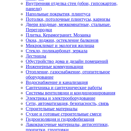
Внутренняя отделка стен (обои, гипсокартон,
панели)
Напольные покрытия, плинтуса
Потолки, потолочные плинтусы, карнизы
Двери входные, межкомнатные, стальные.
Перегородки
Плитка. Керамогранит. Мозаика
Окна, лоджии, остекление балконов
Микроклимат и экология жилища
Стекло, поликарбонат, зеркала
Лестницы
Обустройство дома и дизайн помещений
Инженерные коммуникации
Отопление, газоснабжение, отопительное
оборудование
Водоснабжение и канализация
Сантехника и сантехнические работы
Системы вентиляции и кондиционирования
Электрика и электрооборудование
Сети, автоматизация, безопасность, связь
Строительные материалы
Сухие и готовые строительные смеси
Гидроизоляция и гидрофобизация
Лакокрасочные материалы, антисептики,
пропитки, грунтовки