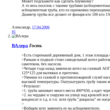
Может подскажете как сделать поумному?
А то весь поселок с такими трубами (асбоцементным
асбоцементная труба, кто из оцинковки переходники
Диаметр трубы все делают от фонаря кто 100 кто 15
Александр
,
17.04.2006
#1
ВАлера
Гость
>Есть старенький деревянный дом, 1 этаж площадь 6
>Раньше в подвале стоял самодельный котел работа
самотеком, бех насосов.
>Четыре года назад заменили котел на газовый АО
125*125 для вытяжки и приточки.
>Умники из газовой и противопожарной служб насове
высокой температуры. Оштукатурить трубу таким же
>Результат:
>1. труба занимает много места 400*650, а идет че
>2. на чердаке и снаружи на улице над кровлей вся
конденсат и т.д. и т.п. хотя труба "докрасна" не на
>
>Вобщем хочу заменить ее на асбоцементную.