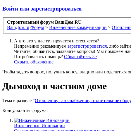
Войти или зарегистрироваться
Строительный форум ВашДом.RU
ВашДом.ru
Форум
>
Инженерные коммуникации
>
Отоплени
А кто это у нас тут прячется и стесняется?
Непременно рекомендуем
зарегистрироваться
, либо зайт
Читайте, общайтесь, задавайте вопросы! Мы поможем най
Потребовалась помощь?
Обращайтесь >>
!
Скрыть объявление
Чтобы задать вопрос, получить консультацию или поделиться
Дымоход в частном доме
Тема в разделе "
Отопление, газоснабжение, отопительное обор
Консультанты форума:
1
Инженерные Инновации
Создание инженерных систем для частных домов