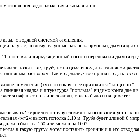
тем отопления водоснабжения и канализации...
 кв.м., с водяной системой отопления.
щий на угле, по дому чугунные батареи-гармошки, дымоход из ки
В 11, поставили циркуляционный насос и переложили дымоход сд
овали ложить эту трубу не на цементном, а на глиняном раствор
 глиняным раствором. Так и сделали, чтоб принять-сдать в экс
ез жилое помещение (кухню) вокруг нее приходится "танцевать"
эта глиняная кладка и штукатурка "поплыла" видимо конга две шах
гревается нафиг ее на глине ложили, можно было и на цементе.
гласовывать? кирпичную трубу сложили на основании устных по
тельная 4м*2м высота потолка 2,10 м. Труба будет длиной 8 мет
ая должна быть на 150 или можно на 100?
 котла в такую трубу? Хотел поставить тройник и в его отвод за
нет.