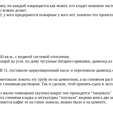
и), но каждый извращается как может, кто кладет нижнюю часть 
 всякие делает.
0, у кого придираются пожарные у кого нет, понятно что проект
0 кв.м., с водяной системой отопления.
ющий на угле, по дому чугунные батареи-гармошки, дымоход из к
ГВ 11, поставили циркуляционный насос и переложили дымоход с
товали ложить эту трубу не на цементном, а на глиняном раство
 глиняным раствором. Так и сделали, чтоб принять-сдать в экс
рез жилое помещение (кухню) вокруг нее приходится "танцевать"
 эта глиняная кладка и штукатурка "поплыла" видимо конга две ш
гревается нафиг ее на глине ложили, можно было и на цементе.