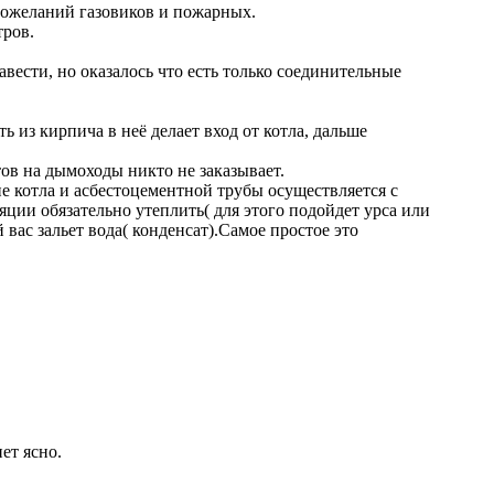
пожеланий газовиков и пожарных.
тров.
авести, но оказалось что есть только соединительные
 из кирпича в неё делает вход от котла, дальше
тов на дымоходы никто не заказывает.
ие котла и асбестоцементной трубы осуществляется с
ции обязательно утеплить( для этого подойдет урса или
 вас зальет вода( конденсат).Самое простое это
ет ясно.