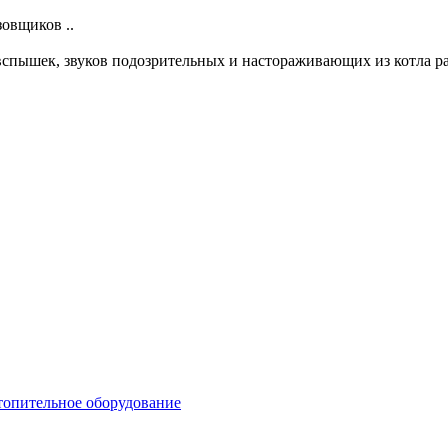
зовщиков ..
 вспышек, звуков подозрительных и настораживающих из котла ра
топительное оборудование