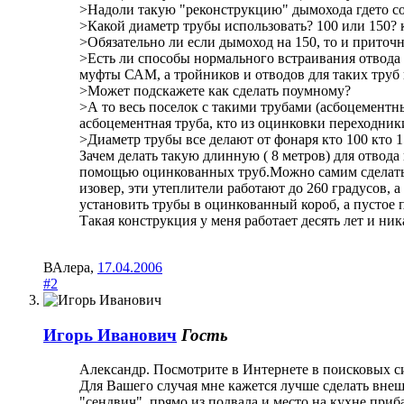
>Надоли такую "реконструкцию" дымохода гдето с
>Какой диаметр трубы использовать? 100 или 150? к
>Обязательно ли если дымоход на 150, то и приточ
>Есть ли способы нормального встраивания отвода о
муфты САМ, а тройников и отводов для таких труб 
>Может подскажете как сделать поумному?
>А то весь поселок с такими трубами (асбоцементны
асбоцементная труба, кто из оцинковки переходники
>Диаметр трубы все делают от фонаря кто 100 кто 1
Зачем делать такую длинную ( 8 метров) для отвод
помощью оцинкованных труб.Можно самим сделать из
изовер, эти утеплители работают до 260 градусов, а
установить трубы в оцинкованный короб, а пустое 
Такая конструкция у меня работает десять лет и ни
ВАлера
,
17.04.2006
#2
Игорь Иванович
Гость
Александр. Посмотрите в Интернете в поисковых си
Для Вашего случая мне кажется лучше сделать вне
"сендвич", прямо из подвала и место на кухне приб