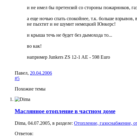
и не имел бы претензий со стороны пожарников, га
а еще ночью спать спокойнее, т.к. больше взрывов,
не пыхтит и не шумит немецкий Юнкерс!
и крыша течь не будет без дымохода то...
во как!
например Junkers ZS 12-1 AE - 598 Euro
Павел
,
20.04.2006
#5
Похожие темы
Маслянное отопление в частном доме
Dima
,
04.07.2005
, в разделе:
Отопление, газоснабжение, о
Ответов: