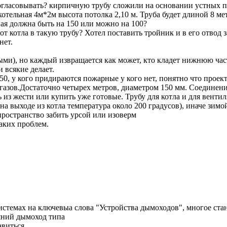
огласовывать? кирпичную трубу сложили на основании устных 
отельная 4м*2м высота потолка 2,10 м. Труба будет длиной 8 ме
ная должна быть на 150 или можно на 100?
т котла в такую трубу? Хотел поставить тройник и в его отвод з
нет.
ми), но каждый извращается как может, кто кладет нижнюю часть
 всякие делает.
50, у кого придираются пожарные у кого нет, понятно что проек
а газов.Достаточно четырех метров, диаметром 150 мм. Соединен
 жести или купить уже готовые. Трубу для котла и для вентиля
 на выходе из котла температура около 200 градусов), иначе зимой
пространство забить урсой или изоверм
каких проблем.
стемах на ключевыа слова "Устройства дымоходов", многое стан
шний дымоход типа
авиться.