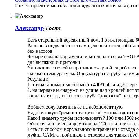
Расчет, проект и монтаж индивидуальных котельных, сис
Александр
Гость
Есть старенький деревянный дом, 1 этаж площадь 60
Раньше в подвале стоял самодельный котел работаю
бех насосов.
Четыре года назад заменили котел на газовый АОГ
для вытяжки и приточки.
Умники из газовой и противопожарной служб насовет
высокой температуры. Оштукатурить трубу таким же
Результат:
1. труба занимает много места 400*650, а идет чер
2. на чердаке и снаружи на улице над кровлей вся 
конденсат и т.д. и т.п. хотя труба "докрасна" не на
Вобщем хочу заменить ее на асбоцементную.
Надоли такую "реконструкцию" дымохода гдето со
Какой диаметр трубы использовать? 100 или 150? ко
Обязательно ли если дымоход на 150, то и приточн
Есть ли способы нормального встраивания отвода от
муфты САМ, а тройников и отводов для таких труб 