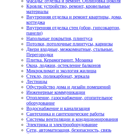
Фасады: отделка и ремонт. Облицовка цоколя
Кровля: устройство, ремонт, кровельные
материалы
Внутренняя отделка и ремонт квартиры, дома,
коттеджа
Внутренняя отделка стен (обои, гипсокартон,
панели)
Напольные покрытия, плинтуса
Потолки, потолочные плинтусы, карнизы
Двери входные, межкомнатные, стальные.
Перегородки
Плитка. Керамогранит. Мозаика
Окна, лоджии, остекление балконов
Микроклимат и экология жилища
Стекло, поликарбонат, зеркала
Лестницы
Обустройство дома и дизайн помещений
Инженерные коммуникации
Отопление, газоснабжение, отопительное
оборудование
Водоснабжение и канализация
Сантехника и сантехнические работы
Системы вентиляции и кондиционирования
Электрика и электрооборудование
Сети, автоматизация, безопасность, связь