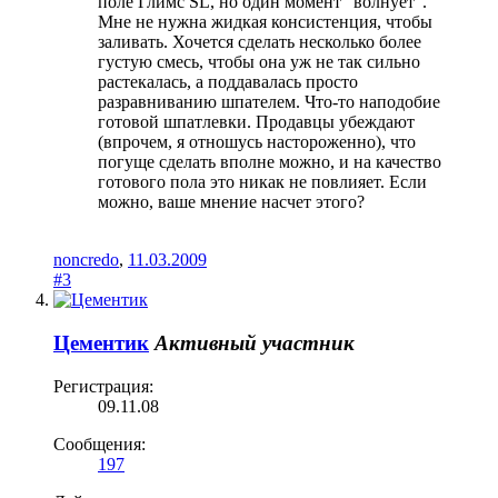
поле Глимс SL, но один момент "волнует".
Мне не нужна жидкая консистенция, чтобы
заливать. Хочется сделать несколько более
густую смесь, чтобы она уж не так сильно
растекалась, а поддавалась просто
разравниванию шпателем. Что-то наподобие
готовой шпатлевки. Продавцы убеждают
(впрочем, я отношусь настороженно), что
погуще сделать вполне можно, и на качество
готового пола это никак не повлияет. Если
можно, ваше мнение насчет этого?
noncredo
,
11.03.2009
#3
Цементик
Активный участник
Регистрация:
09.11.08
Сообщения:
197