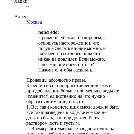
Лайки:
0
Адрес:
Москва
noncredo:
Продавцы убеждают (впрочем, я
отношусь настороженно), что
погуще сделать вполне можно, и
на качество готового пола это
никак не повлияет. Если можно,
ваше мнение насчет этого?
Нажмите, чтобы раскрыть...
Продавцы абсолютно правы.
Качество и состав приготовленной смеси
при добавлении больше или меньше воды не
изменится, единственно на что нужно
обратить внимание, так это:
1. Все таки консистенция смеси должна быть
все таки разведена в воде,т.е комков не
должно быть, раствор должен быть
раствором, хоть и густым.
2. Время работ уменьшается достаточно на
много, т.е работать придется быстрее т.к