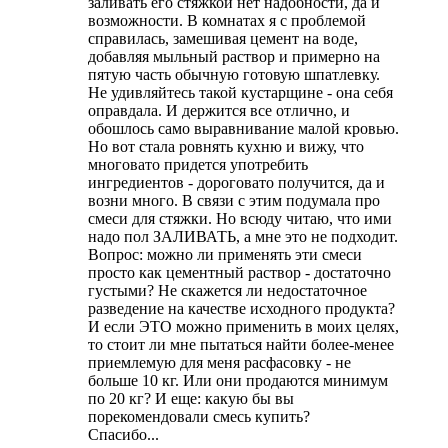
заливать его стяжкой нет надобности, да и
возможности. В комнатах я с проблемой
справилась, замешивая цемент на воде,
добавляя мыльный раствор и примерно на
пятую часть обычную готовую шпатлевку.
Не удивляйтесь такой кустарщине - она себя
оправдала. И держится все отлично, и
обошлось само выравнивание малой кровью.
Но вот стала ровнять кухню и вижу, что
многовато придется употребить
ингредиентов - дороговато получится, да и
возни много. В связи с этим подумала про
смеси для стяжки. Но всюду читаю, что ими
надо пол ЗАЛИВАТЬ, а мне это не подходит.
Вопрос: можно ли применять эти смеси
просто как цементный раствор - достаточно
густыми? Не скажется ли недостаточное
разведение на качестве исходного продукта?
И если ЭТО можно применить в моих целях,
то стоит ли мне пытаться найти более-менее
приемлемую для меня расфасовку - не
больше 10 кг. Или они продаются минимум
по 20 кг? И еще: какую бы вы
порекомендовали смесь купить?
Спасибо...