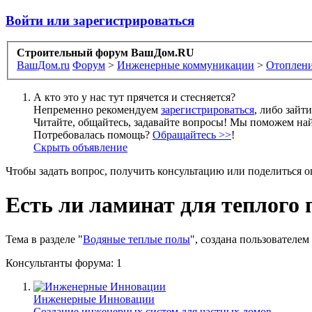
Войти или зарегистрироваться
Строительный форум ВашДом.RU
ВашДом.ru
Форум
>
Инженерные коммуникации
>
Отоплени
А кто это у нас тут прячется и стесняется?
Непременно рекомендуем
зарегистрироваться
, либо зайт
Читайте, общайтесь, задавайте вопросы! Мы поможем най
Потребовалась помощь?
Обращайтесь >>
!
Скрыть объявление
Чтобы задать вопрос, получить консультацию или поделиться
Есть ли ламинат для теплого 
Тема в разделе "
Водяные теплые полы
", создана пользователем
Консультанты форума:
1
Инженерные Инновации
Создание инженерных систем для частных домов