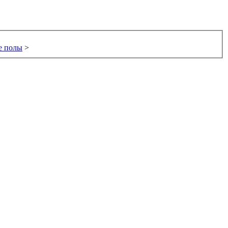
е полы
>