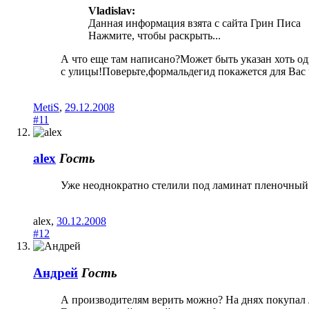
Vladislav:
Данная информация взята с сайта Грин Писа
Нажмите, чтобы раскрыть...
А что еще там написано?Может быть указан хоть о
с улицы!Поверьте,формальдегид покажется для Вас
MetiS
,
29.12.2008
#11
alex
Гость
Уже неоднократно стелили под ламинат пленочный 
alex
,
30.12.2008
#12
Андрей
Гость
А производителям верить можно? На днях покупал 