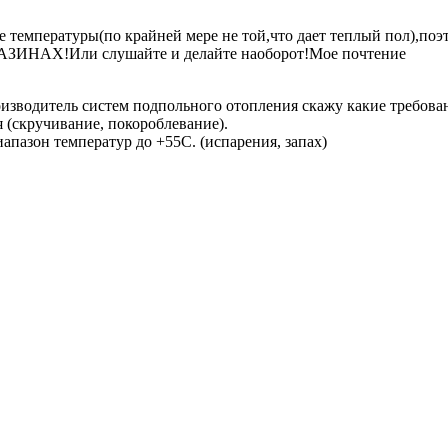
е температуры(по крайней мере не той,что дает теплый пол),поэ
АХ!Или слушайте и делайте наоборот!Мое почтение
оизводитель систем подпольного отопления скажу какие требован
 (скручивание, покороблевание).
апазон температур до +55С. (испарения, запах)