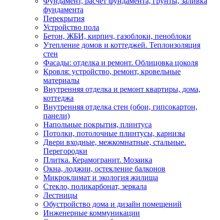
Фундамент, расчет фундамента, грунты, заливка
фундамента
Перекрытия
Устройство пола
Бетон, ЖБИ, кирпич, газоблоки, пеноблоки
Утепление домов и коттеджей. Теплоизоляция
стен
Фасады: отделка и ремонт. Облицовка цоколя
Кровля: устройство, ремонт, кровельные
материалы
Внутренняя отделка и ремонт квартиры, дома,
коттеджа
Внутренняя отделка стен (обои, гипсокартон,
панели)
Напольные покрытия, плинтуса
Потолки, потолочные плинтусы, карнизы
Двери входные, межкомнатные, стальные.
Перегородки
Плитка. Керамогранит. Мозаика
Окна, лоджии, остекление балконов
Микроклимат и экология жилища
Стекло, поликарбонат, зеркала
Лестницы
Обустройство дома и дизайн помещений
Инженерные коммуникации