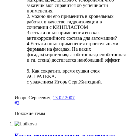
заказчик мог справится об успешности
применения.
2. можно ли его применить в кровельных
работах в качестве гидроизоляции в
сочетании с КИНПЛАСТОМ
3.есть ли опыт применения его как
антикоррозийного состава для автомашин?
4.Есть ли опыт применения строительными
фирмами на фасадах. На каких
фасадах(кирпичная,газобетонная,пенобетонная
и тд. стена) достигается наибольший эффект.
5. Как сократить время сушки слоя
АСТРАТЕКА.
с уважением Игорь Серг.Житецкий.
Игорь Сергеевич
,
13.02.2007
#3
Похожие темы
Какая теплопроводность у материала