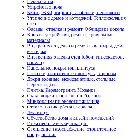
Перекрытия
Устройство пола
Бетон, ЖБИ, кирпич, газоблоки, пеноблоки
Утепление домов и коттеджей. Теплоизоляция
стен
Фасады: отделка и ремонт. Облицовка цоколя
Кровля: устройство, ремонт, кровельные
материалы
Внутренняя отделка и ремонт квартиры, дома,
коттеджа
Внутренняя отделка стен (обои, гипсокартон,
панели)
Напольные покрытия, плинтуса
Потолки, потолочные плинтусы, карнизы
Двери входные, межкомнатные, стальные.
Перегородки
Плитка. Керамогранит. Мозаика
Окна, лоджии, остекление балконов
Микроклимат и экология жилища
Стекло, поликарбонат, зеркала
Лестницы
Обустройство дома и дизайн помещений
Инженерные коммуникации
Отопление, газоснабжение, отопительное
оборудование