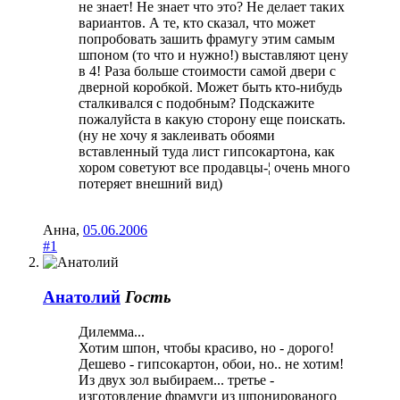
не знает! Не знает что это? Не делает таких
вариантов. А те, кто сказал, что может
попробовать зашить фрамугу этим самым
шпоном (то что и нужно!) выставляют цену
в 4! Раза больше стоимости самой двери с
дверной коробкой. Может быть кто-нибудь
сталкивался с подобным? Подскажите
пожалуйста в какую сторону еще поискать.
(ну не хочу я заклеивать обоями
вставленный туда лист гипсокартона, как
хором советуют все продавцы-¦ очень много
потеряет внешний вид)
Анна
,
05.06.2006
#1
Анатолий
Гость
Дилемма...
Хотим шпон, чтобы красиво, но - дорого!
Дешево - гипсокартон, обои, но.. не хотим!
Из двух зол выбираем... третье -
изготовление фрамуги из шпонированого