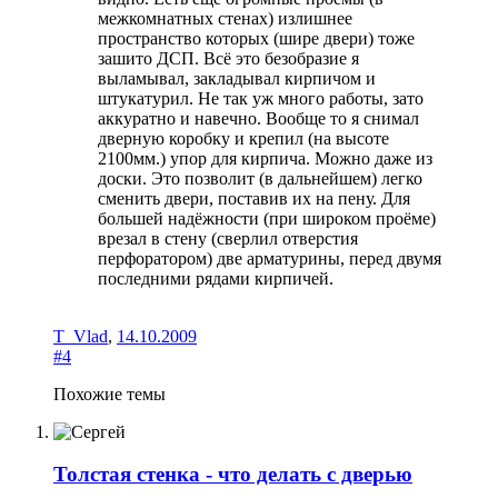
межкомнатных стенах) излишнее
пространство которых (шире двери) тоже
зашито ДСП. Всё это безобразие я
выламывал, закладывал кирпичом и
штукатурил. Не так уж много работы, зато
аккуратно и навечно. Вообще то я снимал
дверную коробку и крепил (на высоте
2100мм.) упор для кирпича. Можно даже из
доски. Это позволит (в дальнейшем) легко
сменить двери, поставив их на пену. Для
большей надёжности (при широком проёме)
врезал в стену (сверлил отверстия
перфоратором) две арматурины, перед двумя
последними рядами кирпичей.
T_Vlad
,
14.10.2009
#4
Похожие темы
Толстая стенка - что делать с дверью