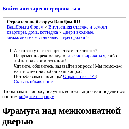
Войти или зарегистрироваться
Строительный форум ВашДом.RU
ВашДом.ru
Форум
>
Внутренняя отделка и ремонт
квартиры, дома, коттеджа
>
Двери входные,
межкомнатные, стальные. Перегородки
>
А кто это у нас тут прячется и стесняется?
Непременно рекомендуем
зарегистрироваться
, либо
зайти под своим логином!
Читайте, общайтесь, задавайте вопросы! Мы поможем
найти ответ на любой ваш вопрос!
Потребовалась помощь?
Обращайтесь >>
!
Скрыть объявление
Чтобы задать вопрос, получить консультацию или поделиться
опытом
войдите на форум
Фрамуга над межкомнатной
дверью