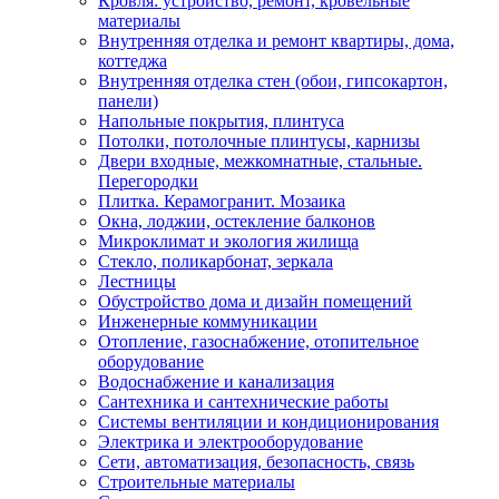
Кровля: устройство, ремонт, кровельные
материалы
Внутренняя отделка и ремонт квартиры, дома,
коттеджа
Внутренняя отделка стен (обои, гипсокартон,
панели)
Напольные покрытия, плинтуса
Потолки, потолочные плинтусы, карнизы
Двери входные, межкомнатные, стальные.
Перегородки
Плитка. Керамогранит. Мозаика
Окна, лоджии, остекление балконов
Микроклимат и экология жилища
Стекло, поликарбонат, зеркала
Лестницы
Обустройство дома и дизайн помещений
Инженерные коммуникации
Отопление, газоснабжение, отопительное
оборудование
Водоснабжение и канализация
Сантехника и сантехнические работы
Системы вентиляции и кондиционирования
Электрика и электрооборудование
Сети, автоматизация, безопасность, связь
Строительные материалы