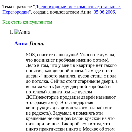
Тема в разделе "
Двери входные, межкомнатные, стальные.
Перегородки
", создана пользователем
Анна
,
05.06.2006
.
Как стать консультантом
Анна
Гость
SOS, спасите наши души! Уж я и не думала,
что возникнет проблема именно с этим-¦.
Дело в том, что у меня в квартире нет такого
понятия, как дверной проем. Там где стоят
двери -“ просто выпилен кусок стены с пола
до потолка. Сейчас стоят старенькие двери, а
верхняя часть (между дверной коробкой и
потолком) зашита тем же куском
ДСП(некоторые продавцы дверей называют
это фрамугами). Это стандартная
конструкция для домов такого плана(а они
не редкость). Задумала я поменять эти
крашеные не один раз белой краской на что-
нить приличное. Так проблема в том, что
никто практически никто в Москве об этом