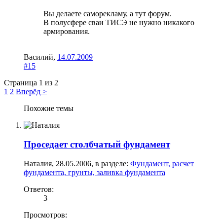
Вы делаете саморекламу, а тут форум.
В полусфере сваи ТИСЭ не нужно никакого
армирования.
Василий
,
14.07.2009
#15
Страница 1 из 2
1
2
Вперёд >
Похожие темы
Проседает столбчатый фундамент
Наталия
,
28.05.2006
, в разделе:
Фундамент, расчет
фундамента, грунты, заливка фундамента
Ответов:
3
Просмотров: