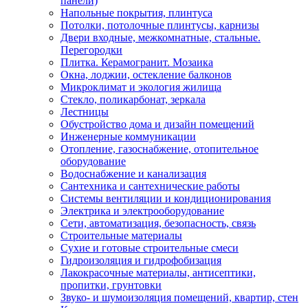
панели)
Напольные покрытия, плинтуса
Потолки, потолочные плинтусы, карнизы
Двери входные, межкомнатные, стальные.
Перегородки
Плитка. Керамогранит. Мозаика
Окна, лоджии, остекление балконов
Микроклимат и экология жилища
Стекло, поликарбонат, зеркала
Лестницы
Обустройство дома и дизайн помещений
Инженерные коммуникации
Отопление, газоснабжение, отопительное
оборудование
Водоснабжение и канализация
Сантехника и сантехнические работы
Системы вентиляции и кондиционирования
Электрика и электрооборудование
Сети, автоматизация, безопасность, связь
Строительные материалы
Сухие и готовые строительные смеси
Гидроизоляция и гидрофобизация
Лакокрасочные материалы, антисептики,
пропитки, грунтовки
Звуко- и шумоизоляция помещений, квартир, стен