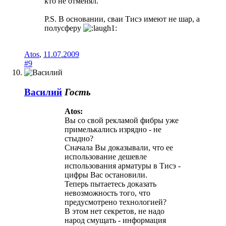
кто не отменял.
P.S. В основании, сваи Тисэ имеют не шар, а
полусферу
Atos
,
11.07.2009
#9
Василий
Гость
Atos:
Вы со свой рекламой фибры уже
примелькались изрядно - не
стыдно?
Сначала Вы доказывали, что ее
использование дешевле
использования арматуры в Тисэ -
цифры Вас остановили.
Теперь пытаетесь доказать
невозможность того, что
предусмотрено технологией?
В этом нет секретов, не надо
народ смущать - информация