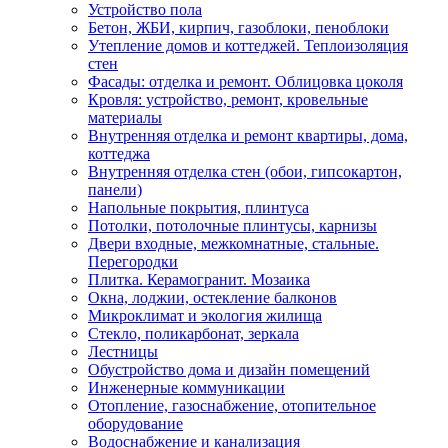
Устройство пола
Бетон, ЖБИ, кирпич, газоблоки, пеноблоки
Утепление домов и коттеджей. Теплоизоляция
стен
Фасады: отделка и ремонт. Облицовка цоколя
Кровля: устройство, ремонт, кровельные
материалы
Внутренняя отделка и ремонт квартиры, дома,
коттеджа
Внутренняя отделка стен (обои, гипсокартон,
панели)
Напольные покрытия, плинтуса
Потолки, потолочные плинтусы, карнизы
Двери входные, межкомнатные, стальные.
Перегородки
Плитка. Керамогранит. Мозаика
Окна, лоджии, остекление балконов
Микроклимат и экология жилища
Стекло, поликарбонат, зеркала
Лестницы
Обустройство дома и дизайн помещений
Инженерные коммуникации
Отопление, газоснабжение, отопительное
оборудование
Водоснабжение и канализация