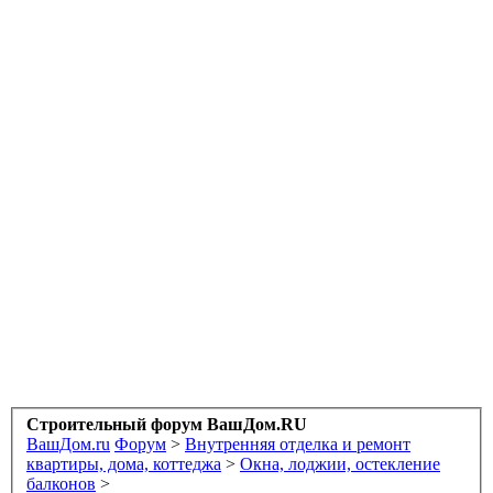
Строительный форум ВашДом.RU
ВашДом.ru
Форум
>
Внутренняя отделка и ремонт
квартиры, дома, коттеджа
>
Окна, лоджии, остекление
балконов
>