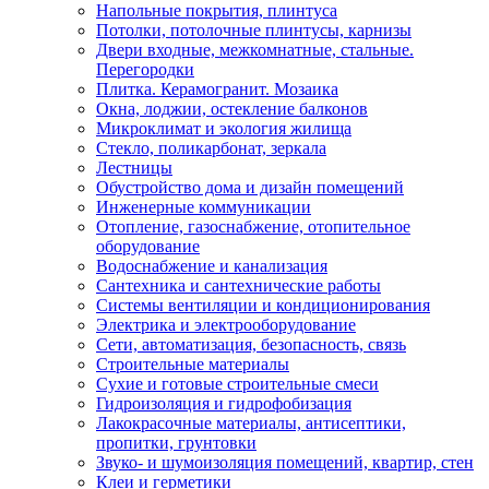
Напольные покрытия, плинтуса
Потолки, потолочные плинтусы, карнизы
Двери входные, межкомнатные, стальные.
Перегородки
Плитка. Керамогранит. Мозаика
Окна, лоджии, остекление балконов
Микроклимат и экология жилища
Стекло, поликарбонат, зеркала
Лестницы
Обустройство дома и дизайн помещений
Инженерные коммуникации
Отопление, газоснабжение, отопительное
оборудование
Водоснабжение и канализация
Сантехника и сантехнические работы
Системы вентиляции и кондиционирования
Электрика и электрооборудование
Сети, автоматизация, безопасность, связь
Строительные материалы
Сухие и готовые строительные смеси
Гидроизоляция и гидрофобизация
Лакокрасочные материалы, антисептики,
пропитки, грунтовки
Звуко- и шумоизоляция помещений, квартир, стен
Клеи и герметики