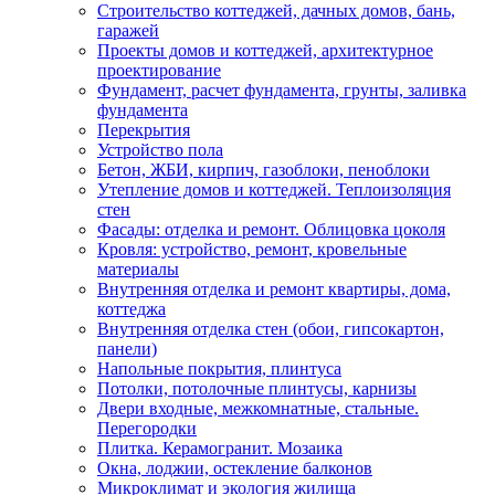
Строительство коттеджей, дачных домов, бань,
гаражей
Проекты домов и коттеджей, архитектурное
проектирование
Фундамент, расчет фундамента, грунты, заливка
фундамента
Перекрытия
Устройство пола
Бетон, ЖБИ, кирпич, газоблоки, пеноблоки
Утепление домов и коттеджей. Теплоизоляция
стен
Фасады: отделка и ремонт. Облицовка цоколя
Кровля: устройство, ремонт, кровельные
материалы
Внутренняя отделка и ремонт квартиры, дома,
коттеджа
Внутренняя отделка стен (обои, гипсокартон,
панели)
Напольные покрытия, плинтуса
Потолки, потолочные плинтусы, карнизы
Двери входные, межкомнатные, стальные.
Перегородки
Плитка. Керамогранит. Мозаика
Окна, лоджии, остекление балконов
Микроклимат и экология жилища