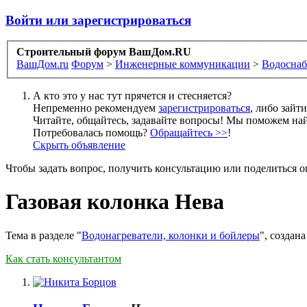
Войти или зарегистрироваться
Строительный форум ВашДом.RU
ВашДом.ru
Форум
>
Инженерные коммуникации
>
Водоснаб
А кто это у нас тут прячется и стесняется?
Непременно рекомендуем
зарегистрироваться
, либо зайт
Читайте, общайтесь, задавайте вопросы! Мы поможем най
Потребовалась помощь?
Обращайтесь >>
!
Скрыть объявление
Чтобы задать вопрос, получить консультацию или поделиться
Газовая колонка Нева
Тема в разделе "
Водонагреватели, колонки и бойлеры
", создан
Как стать консультантом