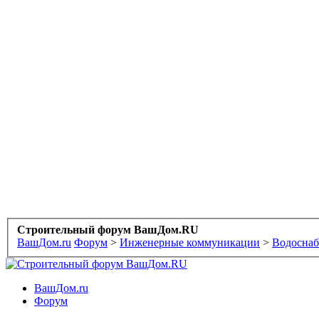
Строительный форум ВашДом.RU
ВашДом.ru
Форум
>
Инженерные коммуникации
>
Водоснаб
ВашДом.ru
Форум