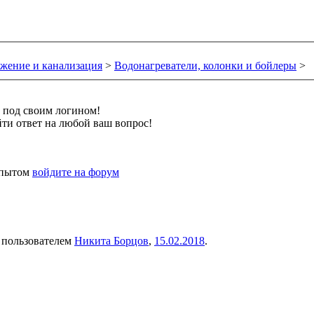
жение и канализация
>
Водонагреватели, колонки и бойлеры
>
и под своим логином!
ти ответ на любой ваш вопрос!
 опытом
войдите на форум
а пользователем
Никита Борцов
,
15.02.2018
.