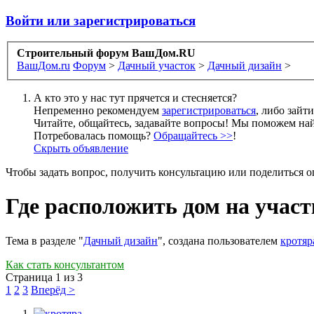
Войти или зарегистрироваться
Строительный форум ВашДом.RU
ВашДом.ru
Форум
>
Дачный участок
>
Дачный дизайн
>
А кто это у нас тут прячется и стесняется?
Непременно рекомендуем
зарегистрироваться
, либо зайт
Читайте, общайтесь, задавайте вопросы! Мы поможем най
Потребовалась помощь?
Обращайтесь >>
!
Скрыть объявление
Чтобы задать вопрос, получить консультацию или поделиться
Где расположить дом на участ
Тема в разделе "
Дачный дизайн
", создана пользователем
кротяр
Как стать консультантом
Страница 1 из 3
1
2
3
Вперёд >