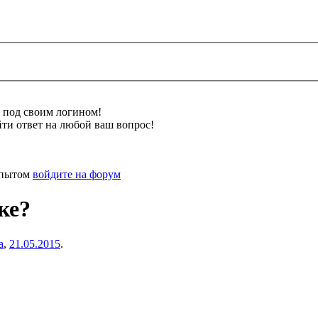
и под своим логином!
ти ответ на любой ваш вопрос!
 опытом
войдите на форум
ке?
а
,
21.05.2015
.