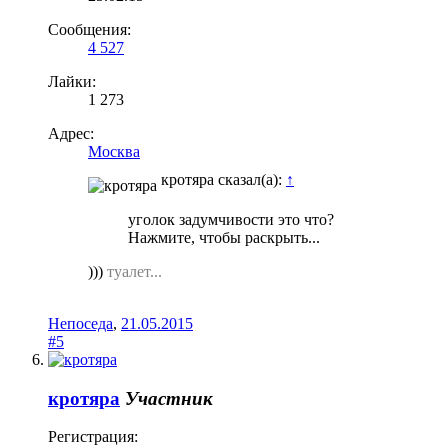
Сообщения:
4 527
Лайки:
1 273
Адрес:
Москва
кротяра сказал(а):
↑
уголок задумчивости это что?
Нажмите, чтобы раскрыть...
)))
туалет...
Непоседа
,
21.05.2015
#5
кротяра
Участник
Регистрация: