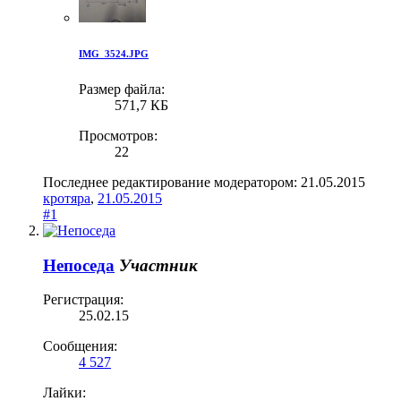
IMG_3524.JPG
Размер файла:
571,7 КБ
Просмотров:
22
Последнее редактирование модератором:
21.05.2015
кротяра
,
21.05.2015
#1
Непоседа
Участник
Регистрация:
25.02.15
Сообщения:
4 527
Лайки: