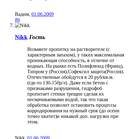
Вадим
,
01.06.2009
#6
Nikk
Гость
Возьмите пропитку на растворителе (с
характерным запахом), у таких максимальная
проникающая способность, в отличие от
водных. На рынке есть Полифлюид (Франц),
Типром у (Россия),Софексил защита(Россия).
Отечественные обойдутся в 20 руб/кв.м.
(где-то 130-150р/л). Даже если бетон с
признаками разрушения, гидрофоб
пропитает стенки трещин сделая их
несмачиваемыми водой, так что такая
обработка позволит остановить процессы
корродирования на нужный срок (до осени
точно хватит)и никакой доп. нагрузки при
этом.
Nikk
,
01.06.2009