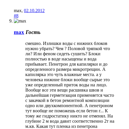
max
,
02.10.2012
#8
max
Гость
смешно. Излишки воды с нижних блоков
нужно убрать? Чем ? Половой тряпкой что
ли? Или феном сидеть сушить? Блоки
полностью в воде насыщены и вода
прибывает. Пенетрон для капилярки и до
определенного размера микротрещин. А
капилярка это чуть влажные места. а у
человека нижние блоки вообще сырые это
уже определенный приток воды на лицо.
Вообще все эти вещи расшивка швов и
дальнейшая герметезация применяется часто
с закачкой в бетон ремонтной композиции
одно или двухкомпонентной. А пенетроном
тут вообще не поможешь если бетон г... К
тому же гидростатику никто не отменял. На
глубине 2 м вода давит соответственно 2т на
м.кв. Какая тут пленка из пенетрона