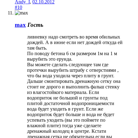
Andy_I
,
02.10.2012
#10
max
Гость
ливневку надо смотреть во время обильных
дождей. А в июне если нет дождей откуда ей
там быть.
По поводу бетона 6 см размером 1м на 1 м
вырубить это ерунда.
Вы можете сделать следующее там где
протечки вырубить штрабу с отверстиями ,
что бы вода уходила через плиту в грунт.
Дальше смонтировать дренажную сетку она
стоит не дорого и выполнить фальш стенку
из влагостойкого материала. Если
водоприток не большой и грунты под
плитой достаточной водопроницаемости
вода будет уходить в грунт. Если же
водоприток будет больше и вода не будет
успевать уходить (вы это поймете по
влажной плите) тогда уже сделаете
дренажный колодец в центре. Кстати
дренажная сетка не обязательна если вы