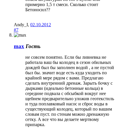
примерно 1,5 т смеси. Сколько стоит
Бетоносил??
Andy_I
,
02.10.2012
#7
max
Гость
не совсем понятно. Если бы ливневка не
работала ваш бы колодец в сезон обильных
дождей был бы заполнен водой , а не пустой
был бы. значит воде есть куда уходить по
крайней мере рядом с вами. Предлагаю
сделать внутренний дренаж. Зарыть бочку с
дырками (идеально бетонные кольца) в
середине подвала с обсыбкой вокруг нее
щебнем предварительно уложив геотекстиль
и туда поплавковый насос и сброс воды в
существующий колодец, который по вашим
словам пуст. по стенам можно дренажную
сетку. А все что вы делаете мертвому
припарка.