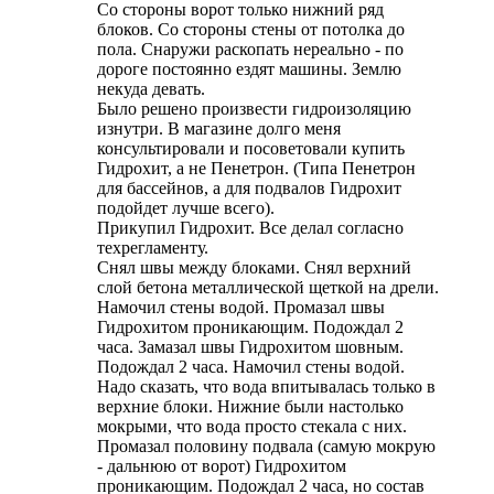
Со стороны ворот только нижний ряд
блоков. Со стороны стены от потолка до
пола. Снаружи раскопать нереально - по
дороге постоянно ездят машины. Землю
некуда девать.
Было решено произвести гидроизоляцию
изнутри. В магазине долго меня
консультировали и посоветовали купить
Гидрохит, а не Пенетрон. (Типа Пенетрон
для бассейнов, а для подвалов Гидрохит
подойдет лучше всего).
Прикупил Гидрохит. Все делал согласно
техрегламенту.
Снял швы между блоками. Снял верхний
слой бетона металлической щеткой на дрели.
Намочил стены водой. Промазал швы
Гидрохитом проникающим. Подождал 2
часа. Замазал швы Гидрохитом шовным.
Подождал 2 часа. Намочил стены водой.
Надо сказать, что вода впитывалась только в
верхние блоки. Нижние были настолько
мокрыми, что вода просто стекала с них.
Промазал половину подвала (самую мокрую
- дальнюю от ворот) Гидрохитом
проникающим. Подождал 2 часа, но состав