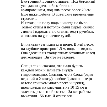
Внутренний дренаж отпадает. Пол бетонный
уже давно сделан. 6 см бетона с
армированием, под ним песок более 20 см.
Еще ниже щебень. В советские времена еще
строили...
И кстати, на полу воды никогда не было.
Только стены и потолок были сырые, сейчас
, после Гидрохита, по стенам текут ручейки,
а потолок на удивление сухой.
В ливневку заглядывал в июне. В ней песок
на глубине примерно 1,5 м, воды не видно.
Она сделана из стандартных бетонных колец
для колодцев. Внутрь не залезал.
Спецы так и сказали, что надо бурить
каждый блок и заливать внутрь
гидроизоляцию. Сказали, что 3 блока (один
верхний и 2 внизу) вообще бракованные (в
бетоне слишком много песка и щебня),
предложили их разрушить на 10-15 см и
заделать ремонтной смесью. За все работы
выкатили 156 тыс. Я отказался.