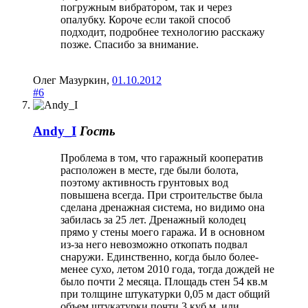
погружным вибратором, так и через
опалубку. Короче если такой способ
подходит, подробнее технологию расскажу
позже. Спасибо за внимание.
Олег Мазуркин
,
01.10.2012
#6
Andy_I
Гость
Проблема в том, что гаражный кооператив
расположен в месте, где были болота,
поэтому активность грунтовых вод
повышена всегда. При строительстве была
сделана дренажная система, но видимо она
забилась за 25 лет. Дренажный колодец
прямо у стены моего гаража. И в основном
из-за него невозможно откопать подвал
снаружи. Единственно, когда было более-
менее сухо, летом 2010 года, тогда дождей не
было почти 2 месяца. Площадь стен 54 кв.м
при толщине штукатурки 0,05 м даст общий
объем штукатурки почти 3 куб.м. или