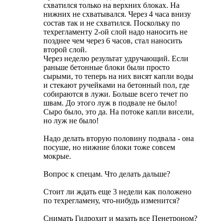
схватился только на верхних блоках. На
нижних не схватывался. Через 4 часа внизу
состав так и не схватился. Поскольку по
техрегламенту 2-ой слой надо наносить не
позднее чем через 6 часов, стал наносить
второй слой.
Через неделю результат удручающий. Если
раньше бетонные блоки были просто
сырыми, то теперь на них висят капли воды
и стекают ручейками на бетонный пол, где
собираются в лужи. Больше всего течет по
швам. До этого луж в подвале не было!
Сыро было, это да. На потоке капли висели,
но луж не было!
Надо делать вторую половину подвала - она
посуше, но нижние блоки тоже совсем
мокрые.
Вопрос к спецам. Что делать дальше?
Стоит ли ждать еще 3 недели как положено
по техрегламену, что-нибудь изменится?
Снимать Гидрохит и мазать все Пенетроном?