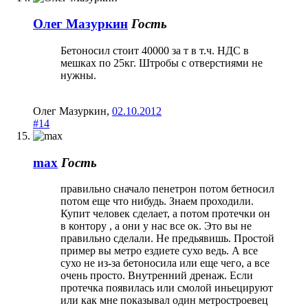
Олег Мазуркин
Гость
Бетоносил стоит 40000 за т в т.ч. НДС в
мешках по 25кг. Штробы с отверстиями не
нужны.
Олег Мазуркин
,
02.10.2012
#14
max
Гость
правильно сначало пенетрон потом бетносил
потом еще что нибудь. Знаем проходили.
Купит человек сделает, а потом протечки он
в контору , а они у нас все ок. Это вы не
правильно сделали. Не предьявишь. Простой
пример вы метро ездиете сухо ведь. А все
сухо не из-за бетоносила или еще чего, а все
очень просто. Внутренний дренаж. Если
протечка появилась или смолой иньецируют
или как мне показывал один метростроевец