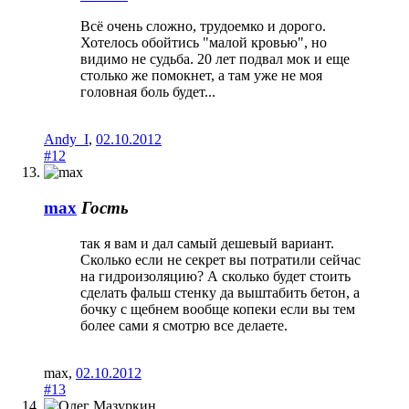
Всё очень сложно, трудоемко и дорого.
Хотелось обойтись "малой кровью", но
видимо не судьба. 20 лет подвал мок и еще
столько же помокнет, а там уже не моя
головная боль будет...
Andy_I
,
02.10.2012
#12
max
Гость
так я вам и дал самый дешевый вариант.
Сколько если не секрет вы потратили сейчас
на гидроизоляцию? А сколько будет стоить
сделать фальш стенку да выштабить бетон, а
бочку с щебнем вообще копеки если вы тем
более сами я смотрю все делаете.
max
,
02.10.2012
#13