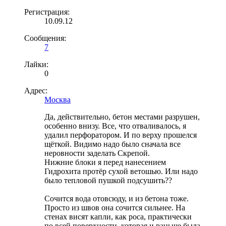
Регистрация:
10.09.12
Сообщения:
7
Лайки:
0
Адрес:
Москва
Да, действительно, бетон местами разрушен,
особенно внизу. Все, что отваливалось, я
удалил перфоратором. И по верху прошелся
щёткой. Видимо надо было сначала все
неровности заделать Скрепой.
Нижние блоки я перед нанесением
Гидрохита протёр сухой ветошью. Или надо
было тепловой пушкой подсушить??
Сочится вода отовсюду, и из бетона тоже.
Просто из швов она сочится сильнее. На
стенах висят капли, как роса, практически
по всей поверхности, которая и раньше была