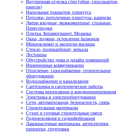
Внутренняя отделка стен (обои, гипсокартон,
панели)
Напольные покрытия, плинтуса
Потолки, потолочные плинтусы, карнизы
Двери входные, межкомнатные, стальные.
Перегородки
Плитка. Керамогранит. Мозаика
Окна, лоджии, остекление балконов
Микроклимат и экология жилища
Стекло, поликарбонат, зеркала
Лестницы
Обустройство дома и дизайн помещений
Инженерные коммуникации
Отопление, газоснабжение, отопительное
оборудование
Водоснабжение и канализация
Сантехника и сантехнические работы
Системы вентиляции и кондиционирования
Электрика и электрооборудование
Сети, автоматизация, безопасность, связь
Строительные материалы
Сухие и готовые строительные смеси
Гидроизоляция и гидрофобизация
Лакокрасочные материалы, антисептики,
пропитки, грунтовки