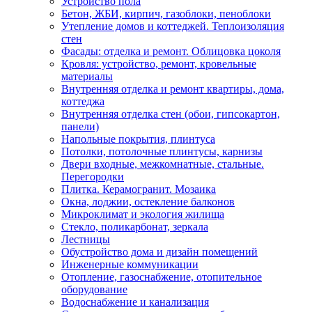
Устройство пола
Бетон, ЖБИ, кирпич, газоблоки, пеноблоки
Утепление домов и коттеджей. Теплоизоляция
стен
Фасады: отделка и ремонт. Облицовка цоколя
Кровля: устройство, ремонт, кровельные
материалы
Внутренняя отделка и ремонт квартиры, дома,
коттеджа
Внутренняя отделка стен (обои, гипсокартон,
панели)
Напольные покрытия, плинтуса
Потолки, потолочные плинтусы, карнизы
Двери входные, межкомнатные, стальные.
Перегородки
Плитка. Керамогранит. Мозаика
Окна, лоджии, остекление балконов
Микроклимат и экология жилища
Стекло, поликарбонат, зеркала
Лестницы
Обустройство дома и дизайн помещений
Инженерные коммуникации
Отопление, газоснабжение, отопительное
оборудование
Водоснабжение и канализация