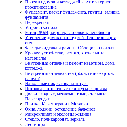
Проекты домов и коттеджей, архитектурное
проектирование
Фундамент, расчет фундамента, грунты, заливка
фундамента
Перекрытия
Устройство пола
Бетон, ЖБИ, кирпич, газоблоки, пеноблоки
Утепление домов и коттеджей. Теплоизоляция
стен
Фасады: отделка и ремонт. Облицовка цоколя
Кровля: устройство, ремонт, кровельные
материалы
Внутренняя отделка и ремонт квартиры, дома,
коттеджа
Внутренняя отделка стен (обои, гипсокартон,
панели)
Напольные покрытия, плинтуса
Потолки, потолочные плинтусы, карнизы
Двери входные, межкомнатные, стальные.
Перегородки
Плитка. Керамогранит. Мозаика
Окна, лоджии, остекление балконов
Микроклимат и экология жилища
Стекло, поликарбонат, зеркала
Лестницы