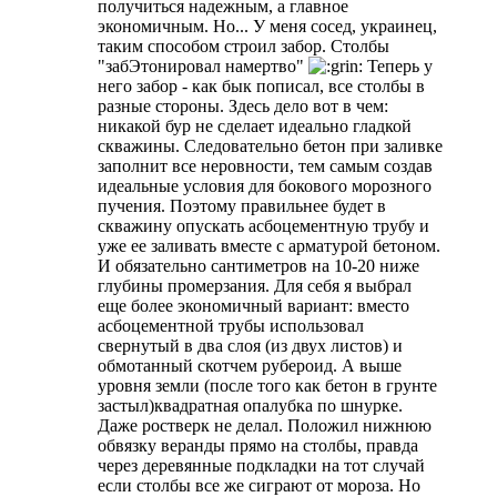
получиться надежным, а главное
экономичным. Но... У меня сосед, украинец,
таким способом строил забор. Столбы
"забЭтонировал намертво"
Теперь у
него забор - как бык пописал, все столбы в
разные стороны. Здесь дело вот в чем:
никакой бур не сделает идеально гладкой
скважины. Следовательно бетон при заливке
заполнит все неровности, тем самым создав
идеальные условия для бокового морозного
пучения. Поэтому правильнее будет в
скважину опускать асбоцементную трубу и
уже ее заливать вместе с арматурой бетоном.
И обязательно сантиметров на 10-20 ниже
глубины промерзания. Для себя я выбрал
еще более экономичный вариант: вместо
асбоцементной трубы использовал
свернутый в два слоя (из двух листов) и
обмотанный скотчем рубероид. А выше
уровня земли (после того как бетон в грунте
застыл)квадратная опалубка по шнурке.
Даже ростверк не делал. Положил нижнюю
обвязку веранды прямо на столбы, правда
через деревянные подкладки на тот случай
если столбы все же сиграют от мороза. Но