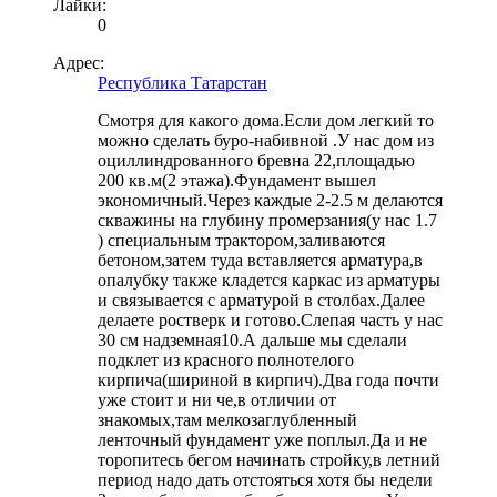
Лайки:
0
Адрес:
Республика Татарстан
Смотря для какого дома.Если дом легкий то
можно сделать буро-набивной .У нас дом из
оциллиндрованного бревна 22,площадью
200 кв.м(2 этажа).Фундамент вышел
экономичный.Через каждые 2-2.5 м делаются
скважины на глубину промерзания(у нас 1.7
) специальным трактором,заливаются
бетоном,затем туда вставляется арматура,в
опалубку также кладется каркас из арматуры
и связывается с арматурой в столбах.Далее
делаете ростверк и готово.Слепая часть у нас
30 см надземная10.А дальше мы сделали
подклет из красного полнотелого
кирпича(шириной в кирпич).Два года почти
уже стоит и ни че,в отличии от
знакомых,там мелкозаглубленный
ленточный фундамент уже поплыл.Да и не
торопитесь бегом начинать стройку,в летний
период надо дать отстояться хотя бы недели