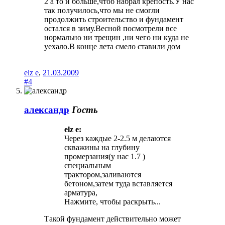
2 а то и больше,чтоб набрал крепость.У нас
так получилось,что мы не смогли
продолжить строительство и фундамент
остался в зиму.Весной посмотрели все
нормально ни трещин ,ни чего ни куда не
уехало.В конце лета смело ставили дом
elz e
,
21.03.2009
#4
александр
Гость
elz e:
Через каждые 2-2.5 м делаются
скважины на глубину
промерзания(у нас 1.7 )
специальным
трактором,заливаются
бетоном,затем туда вставляется
арматура,
Нажмите, чтобы раскрыть...
Такой фундамент действительно может