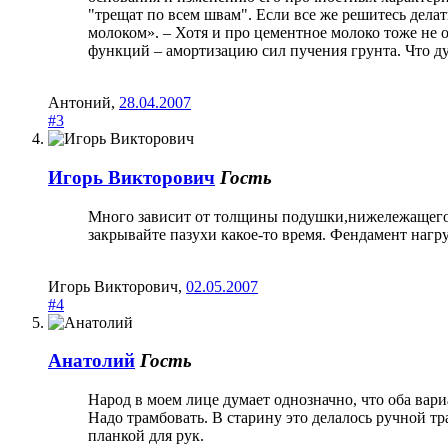
"трещат по всем швам". Если все же решитесь дела
молоком». – Хотя и про цементное молоко тоже не 
функций – амортизацию сил пучения грунта. Что ду
Антоний
,
28.04.2007
#3
Игорь Викторович
Гость
Много зависит от толщины подушки,нижележащего с
закрывайте пазухи какое-то время. Фендамент нагр
Игорь Викторович
,
02.05.2007
#4
Анатолий
Гость
Народ в моем лице думает однозначно, что оба ва
Надо трамбовать. В старину это делалось ручной т
планкой для рук.