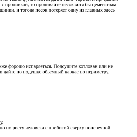
а с проливкой, то проливайте песок хотя бы цементным
щинки, и тогода песок потеряет одну из главных здесь
кже форошо испаряеться. Подсушите котлован или не
ов дайте по подушке обьемный каркас по периметру.
у.
рно по росту человека с прибитой сверху поперечной