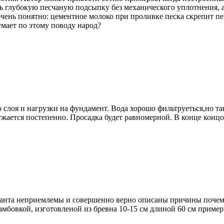
ть глубокую песчаную подсыпку без механического уплотнения, 
очень понятно: цементное молоко при проливке песка скрепит пе
мает по этому поводу народ?
лоя и нагрузки на фундамент. Вода хорошо фильтруеться,но та
ужается постепенно. Просадка будет равномерной. В конце конц
рианта неприемлемы и совершенно верно описаны причины почем
рамбовкой, изготовленой из бревна 10-15 см длиной 60 см приме