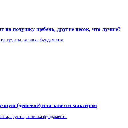
т на подушку щебень, другие песок, что лучше?
та, грунты, заливка фундамента
ручную (дешевле) или завезти миксером
ента, грунты, заливка фундамента