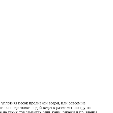
 уплотняя песок проливкой водой, или совсем не
оливка подготовки водой ведет к разжижению грунта
на таких фундаментах дачи, бани, гаражи и пр. здания