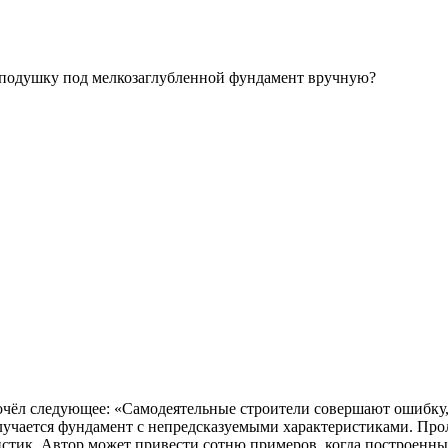
ю подушку под мелкозаглубленной фундамент вручную?
рочёл следующее: «Самодеятельные строители совершают ошибку,
олучается фундамент с непредсказуемыми характеристиками. Пр
тик. Автор может привести сотню примеров, когда построенные 