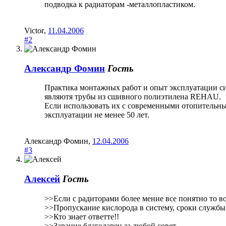
подводка к радиаторам -металлопластиком.
Victor
,
11.04.2006
#2
Александр Фомин
Гость
Практика монтажных работ и опыт эксплуатации си
являютя трубы из сшивного полиэтилена REHAU.
Если использовать их с современными отопительны
эксплуатации не менее 50 лет.
Александр Фомин
,
12.04.2006
#3
Алексей
Гость
>>Если с радиторами более мение все понятно то в
>>Пропускание кислорода в систему, сроки службы.
>>Кто знает ответте!!
>>Зарание благодарен за любой совет.