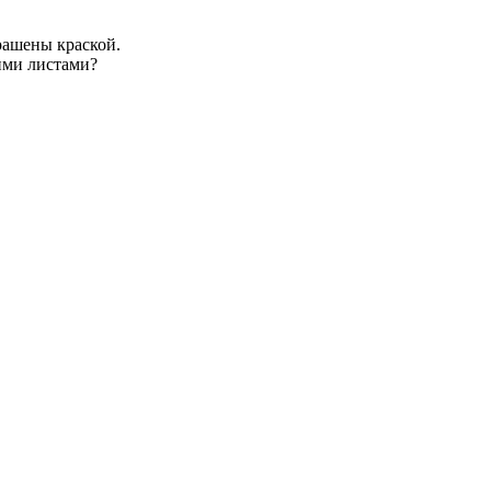
рашены краской.
тими листами?