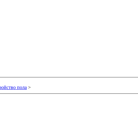
ройство пола
>