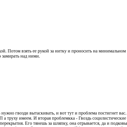
кой. Потом взять ее рукой за нитку и проносить на минимально
о замирать над ними.
нужно гвозди вытаскивать, и вот тут и проблема постигнет вас.
 а труху имеем. И вторая проблемкка - Гвоздь социлистические 
перекрытия. Его тянешь за шляпку, она отрывается, да и подков