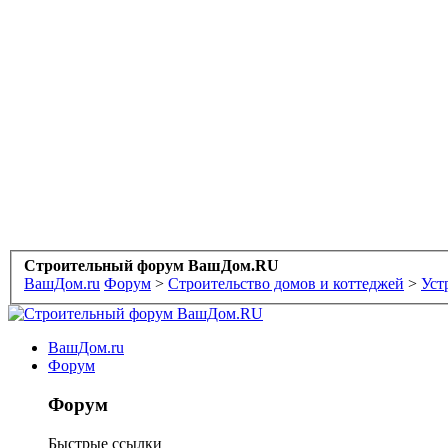
Строительный форум ВашДом.RU
ВашДом.ru
Форум
>
Строительство домов и коттеджей
>
Уст
ВашДом.ru
Форум
Форум
Быстрые ссылки