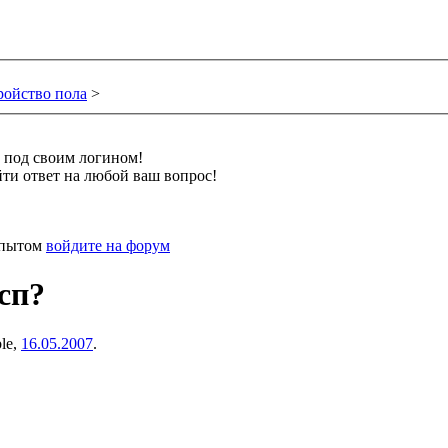
ройство пола
>
и под своим логином!
ти ответ на любой ваш вопрос!
 опытом
войдите на форум
сп?
ble
,
16.05.2007
.