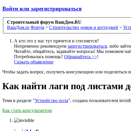
Войти или зарегистрироваться
Строительный форум ВашДом.RU
ВашДом.ru
Форум
>
Строительство домов и коттеджей
>
Уст
А кто это у нас тут прячется и стесняется?
Непременно рекомендуем
зарегистрироваться
, либо зайт
Читайте, общайтесь, задавайте вопросы! Мы поможем най
Потребовалась помощь?
Обращайтесь >>
!
Скрыть объявление
Чтобы задать вопрос, получить консультацию или поделиться
Как найти лаги под листами д
Тема в разделе "
Устройство пола
", создана пользователем
invisi
Как стать консультантом