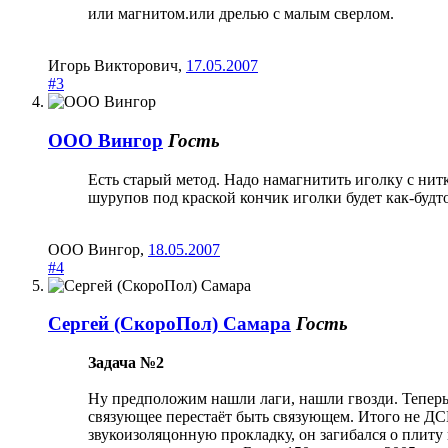
или магнитом.или дрелью с малым сверлом.
Игорь Викторович
,
17.05.2007
#3
ООО Вингор
Гость
Есть старый метод. Надо намагнитить иголку с нит
шурупов под краской кончик иголки будет как-будт
ООО Вингор
,
18.05.2007
#4
Сергей (СкороПол) Самара
Гость
Задача №2
Ну предположим нашли лаги, нашли гвозди. Теперь 
связующее перестаёт быть связующем. Итого не ДСП
звукоизоляцонную прокладку, он загибался о плиту 