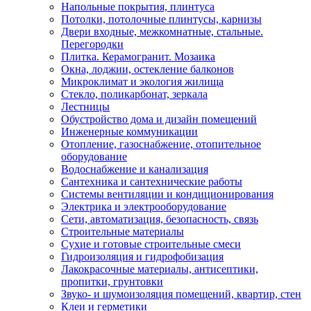
Напольные покрытия, плинтуса
Потолки, потолочные плинтусы, карнизы
Двери входные, межкомнатные, стальные.
Перегородки
Плитка. Керамогранит. Мозаика
Окна, лоджии, остекление балконов
Микроклимат и экология жилища
Стекло, поликарбонат, зеркала
Лестницы
Обустройство дома и дизайн помещений
Инженерные коммуникации
Отопление, газоснабжение, отопительное
оборудование
Водоснабжение и канализация
Сантехника и сантехнические работы
Системы вентиляции и кондиционирования
Электрика и электрооборудование
Сети, автоматизация, безопасность, связь
Строительные материалы
Сухие и готовые строительные смеси
Гидроизоляция и гидрофобизация
Лакокрасочные материалы, антисептики,
пропитки, грунтовки
Звуко- и шумоизоляция помещений, квартир, стен
Клеи и герметики