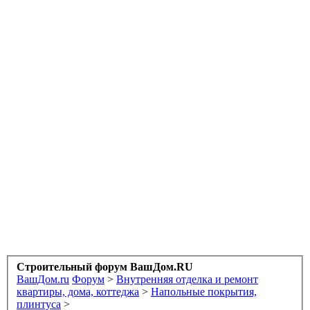
Строительный форум ВашДом.RU
ВашДом.ru
Форум
>
Внутренняя отделка и ремонт
квартиры, дома, коттеджа
>
Напольные покрытия,
плинтуса
>