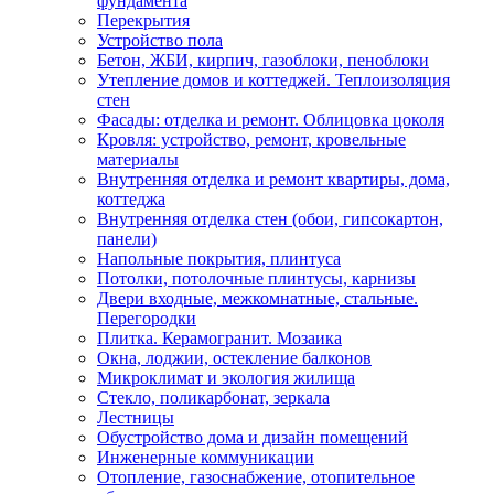
фундамента
Перекрытия
Устройство пола
Бетон, ЖБИ, кирпич, газоблоки, пеноблоки
Утепление домов и коттеджей. Теплоизоляция
стен
Фасады: отделка и ремонт. Облицовка цоколя
Кровля: устройство, ремонт, кровельные
материалы
Внутренняя отделка и ремонт квартиры, дома,
коттеджа
Внутренняя отделка стен (обои, гипсокартон,
панели)
Напольные покрытия, плинтуса
Потолки, потолочные плинтусы, карнизы
Двери входные, межкомнатные, стальные.
Перегородки
Плитка. Керамогранит. Мозаика
Окна, лоджии, остекление балконов
Микроклимат и экология жилища
Стекло, поликарбонат, зеркала
Лестницы
Обустройство дома и дизайн помещений
Инженерные коммуникации
Отопление, газоснабжение, отопительное