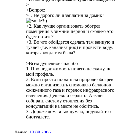
>
>Вопрос:
>1. Не дорого ли я заплатил за домик?
)
>2. Как лучше организовать обогрев
помещения в зимний период и сколько это
будет стоить?
>3. Во что обойдется сделать там ванную и
туалет (т.е. канализацию) и провести воду,
которая когда там была?
>Всем душевное спасибо
1. Про недвижимость ничего не скажу, не
мой профиль.
2. Если просто побыть на природе обогрев
можно организовать спомощью баллонов
сжиженного газа и горелок инфракрасного
излучения. Дешево и сердито. А если
собирать систему отопления без
консультаций на месте не обойтись.
3. Дороже дома я так думаю, подумайте о
биотуалете.
Денис
,
13.08.2006