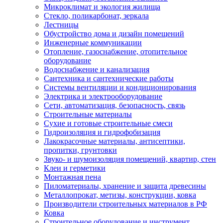
Микроклимат и экология жилища
Стекло, поликарбонат, зеркала
Лестницы
Обустройство дома и дизайн помещений
Инженерные коммуникации
Отопление, газоснабжение, отопительное
оборудование
Водоснабжение и канализация
Сантехника и сантехнические работы
Системы вентиляции и кондиционирования
Электрика и электрооборудование
Сети, автоматизация, безопасность, связь
Строительные материалы
Сухие и готовые строительные смеси
Гидроизоляция и гидрофобизация
Лакокрасочные материалы, антисептики,
пропитки, грунтовки
Звуко- и шумоизоляция помещений, квартир, стен
Клеи и герметики
Монтажная пена
Пиломатериалы, хранение и защита древесины
Металлопрокат, метизы, конструкции, ковка
Производители строительных материалов в РФ
Ковка
Строительное оборудование и инструмент