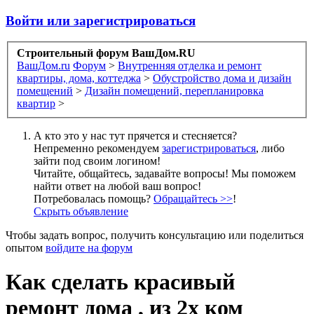
Войти или зарегистрироваться
Строительный форум ВашДом.RU
ВашДом.ru
Форум
>
Внутренняя отделка и ремонт
квартиры, дома, коттеджа
>
Обустройство дома и дизайн
помещений
>
Дизайн помещений, перепланировка
квартир
>
А кто это у нас тут прячется и стесняется?
Непременно рекомендуем
зарегистрироваться
, либо
зайти под своим логином!
Читайте, общайтесь, задавайте вопросы! Мы поможем
найти ответ на любой ваш вопрос!
Потребовалась помощь?
Обращайтесь >>
!
Скрыть объявление
Чтобы задать вопрос, получить консультацию или поделиться
опытом
войдите на форум
Как сделать красивый
ремонт дома , из 2х ком