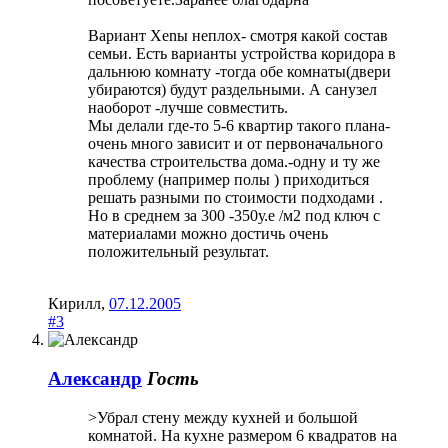
Вариант Xenы неплох- смотря какой состав
семьи. Есть варианты устройства коридора в
дальнюю комнату -тогда обе комнаты(двери
убираются) будут раздельными. А санузел
наоборот -лучше совместить.
Мы делали где-то 5-6 квартир такого плана-
очень много зависит и от первоначального
качества строительства дома.-одну и ту же
проблему (например полы ) приходиться
решать разными по стоимости подходами .
Но в среднем за 300 -350у.е /м2 под ключ с
материалами можно достичь очень
положительный результат.
Кирилл
,
07.12.2005
#3
Александр
Гость
>Убрал стену между кухней и большой
комнатой. На кухне размером 6 квадратов на