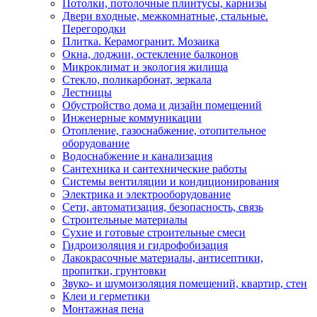
Потолки, потолочные плинтусы, карнизы
Двери входные, межкомнатные, стальные.
Перегородки
Плитка. Керамогранит. Мозаика
Окна, лоджии, остекление балконов
Микроклимат и экология жилища
Стекло, поликарбонат, зеркала
Лестницы
Обустройство дома и дизайн помещений
Инженерные коммуникации
Отопление, газоснабжение, отопительное
оборудование
Водоснабжение и канализация
Сантехника и сантехнические работы
Системы вентиляции и кондиционирования
Электрика и электрооборудование
Сети, автоматизация, безопасность, связь
Строительные материалы
Сухие и готовые строительные смеси
Гидроизоляция и гидрофобизация
Лакокрасочные материалы, антисептики,
пропитки, грунтовки
Звуко- и шумоизоляция помещений, квартир, стен
Клеи и герметики
Монтажная пена