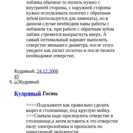
лобзика обычное то пилить нужно с
внутриней стороны, с наружней стороны
нужно использовать полотно с обратным
зубом (используется для ламината), но в
данном случае необходим навы работы с
лобзиком т.к. при работе с обратным зубом
лабзик стремится выпрыгнуть вверх. А
самый оптимальный вариант выпилить
отверстие меньшего диаметра, после этого
увидите как пилит полотно и после пилите
необходимое отверстие.
Кудрявый
,
24.12.2006
#5
Кудрявый
Гость
>>>>Подскажите как правильно сделать
вырез в столешнице, под круглую мойку.
>>>Сначала надо просверлить отверстие в
столешнице,а затем вставить в это отверстие
пилу электролобзика и пропилить по
нарисованой окружности.