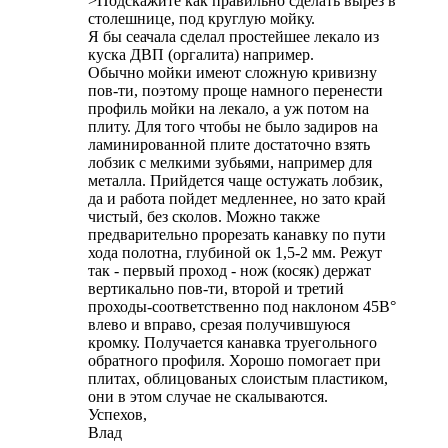
>Подскажите как правильно сделать вырез в
столешнице, под круглую мойку.
Я бы сеачала сделал простейшее лекало из
куска ДВП (оргалита) например.
Обычно мойки имеют сложную кривизну
пов-ти, поэтому проще намного перенести
профиль мойки на лекало, а уж потом на
плиту. Для того чтобы не было задиров на
ламинированной плите достаточно взять
лобзик с мелкими зубьями, например для
металла. Прийдется чаще остужать лобзик,
да и работа пойдет медленнее, но зато край
чистый, без сколов. Можно также
предварительно прорезать канавку по пути
хода полотна, глубиной ок 1,5-2 мм. Режут
так - первый проход - нож (косяк) держат
вертикально пов-ти, второй и третий
проходы-соответственно под наклоном 45В°
влево и вправо, срезая получившуюся
кромку. Получается канавка труегольного
обратного профиля. Хорошо помогает при
плитах, облицованых слоистым пластиком,
они в этом случае не скалываются.
Успехов,
Влад