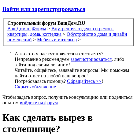
Войти или зарегистрироваться
Строительный форум ВашДом.RU
ВашДом.ru
Форум
>
Внутренняя отделка и ремонт
квартиры, дома, коттеджа
>
Обустройство дома и дизайн
помещений
>
Мебель и интерьер
>
А кто это у нас тут прячется и стесняется?
Непременно рекомендуем
зарегистрироваться
, либо
зайти под своим логином!
Читайте, общайтесь, задавайте вопросы! Мы поможем
найти ответ на любой ваш вопрос!
Потребовалась помощь?
Обращайтесь >>
!
Скрыть объявление
Чтобы задать вопрос, получить консультацию или поделиться
опытом
войдите на форум
Как сделать вырез в
столешнице?