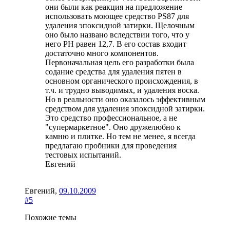
они были как реакция на предложение
использовать моющее средство PS87 для
удаления эпоксидной затирки. Щелочным
оно было названо вследствии того, что у
него PH равен 12,7. В его состав входит
достаточно много компонентов.
Первоначальная цель его разработки была
содание средства для удаления пятен в
основном органического происхождения, в
т.ч. и трудно выводимых, и удаления воска.
Но в реальности оно оказалось эффективным
средством для удаления эпоксидной затирки.
Это средство профессиональное, а не
"супермаркетное". Оно дружелюбно к
камню и плитке. Но тем не менее, я всегда
предлагаю пробники для проведения
тестовых испытаний.
Евгений
Евгений
,
09.10.2009
#5
Похожие темы