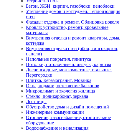
Устройство пола
Бетон, ЖБИ, кирпич, газоблоки, пеноблоки
Утепление домов и коттеджей. Теплоизоляция
стен
Фасады: отделка и ремонт. Облицовка цоколя
Кровля: устройство, ремонт, кровельные
материалы
Внутренняя отделка и ремонт квартиры, дома,
коттеджа
Внутренняя отделка стен (обои, гипсокартон,
панели)
Напольные покрытия, плинтуса
Потолки, потолочные плинтусы, карнизы
Двери входные, межкомнатные, стальные.
Перегородки
Плитка. Керамогранит. Мозаика
Окна, лоджии, остекление балконов
Микроклимат и экология жилища
Стекло, поликарбонат, зеркала
Лестницы
Обустройство дома и дизайн помещений
Инженерные коммуникации
Отопление, газоснабжение, отопительное
оборудование
Водоснабжение и канализация