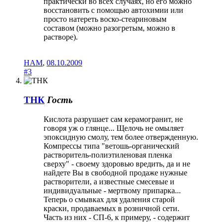
практически во всех случаях, но его можно
восстановить с помощью автохимии или
просто натереть воско-стеариновым
составом (можно разогретым, можно в
растворе).
HAM
,
08.10.2009
#3
ТНК
Гость
Кислота разрушает сам керамогранит, не
говоря уж о глянце... Щелочь не омыляет
эпоксидную смолу, тем более отвержденную.
Компрессы типа "ветошь-органический
растворитель-полиэтиленовая пленка
сверху" - своему здоровью вредить, да и не
найдете Вы в свободной продаже нужные
растворители, а известные смесевые и
индивидуальные - мертвому припарка...
Теперь о смывках для удаления старой
краски, продаваемых в розничной сети.
Часть из них - СП-6, к примеру, - содержит