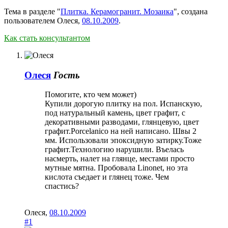
Тема в разделе "
Плитка. Керамогранит. Мозаика
", создана
пользователем
Олеся
,
08.10.2009
.
Как стать консультантом
Олеся
Гость
Помогите, кто чем может)
Купили дорогую плитку на пол. Испанскую,
под натуральный камень, цвет графит, с
декоративными разводами, глянцевую, цвет
графит.Porcelanico на ней написано. Швы 2
мм. Использовали эпоксидную затирку.Тоже
графит.Технологию нарушили. Въелась
насмерть, налет на глянце, местами просто
мутные мятна. Пробовала Linonet, но эта
кислота съедает и глянец тоже. Чем
спастись?
Олеся
,
08.10.2009
#1