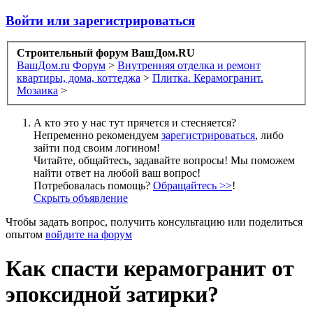
Войти или зарегистрироваться
Строительный форум ВашДом.RU
ВашДом.ru
Форум
>
Внутренняя отделка и ремонт
квартиры, дома, коттеджа
>
Плитка. Керамогранит.
Мозаика
>
А кто это у нас тут прячется и стесняется?
Непременно рекомендуем
зарегистрироваться
, либо
зайти под своим логином!
Читайте, общайтесь, задавайте вопросы! Мы поможем
найти ответ на любой ваш вопрос!
Потребовалась помощь?
Обращайтесь >>
!
Скрыть объявление
Чтобы задать вопрос, получить консультацию или поделиться
опытом
войдите на форум
Как спасти керамогранит от
эпоксидной затирки?