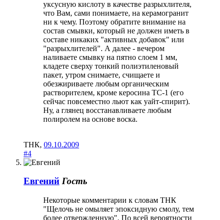
уксусную кислоту в качестве разрыхлителя,
что Вам, сами понимаете, на керамогранит
ни к чему. Поэтому обратите внимание на
состав смывки, который не должен иметь в
составе никаких "активных добавок" или
"разрыхлителей". А далее - вечером
наливаете смывку на пятно слоем 1 мм,
кладете сверху тонкий полиэтиленовый
пакет, утром снимаете, счищаете и
обезжириваете любым органическим
растворителем, кроме керосина ТС-1 (его
сейчас повсеместно льют как уайт-спирит).
Ну, а глянец восстанавливаете любым
полиролем на основе воска.
ТНК
,
09.10.2009
#4
Евгений
Гость
Некоторые комментарии к словам ТНК
"Щелочь не омыляет эпоксидную смолу, тем
более отвержденную". По всей вероятности