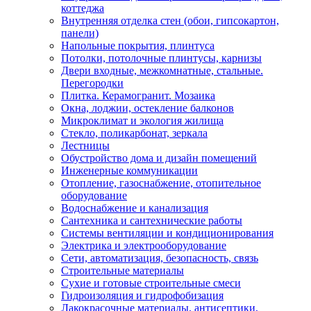
коттеджа
Внутренняя отделка стен (обои, гипсокартон,
панели)
Напольные покрытия, плинтуса
Потолки, потолочные плинтусы, карнизы
Двери входные, межкомнатные, стальные.
Перегородки
Плитка. Керамогранит. Мозаика
Окна, лоджии, остекление балконов
Микроклимат и экология жилища
Стекло, поликарбонат, зеркала
Лестницы
Обустройство дома и дизайн помещений
Инженерные коммуникации
Отопление, газоснабжение, отопительное
оборудование
Водоснабжение и канализация
Сантехника и сантехнические работы
Системы вентиляции и кондиционирования
Электрика и электрооборудование
Сети, автоматизация, безопасность, связь
Строительные материалы
Сухие и готовые строительные смеси
Гидроизоляция и гидрофобизация
Лакокрасочные материалы, антисептики,