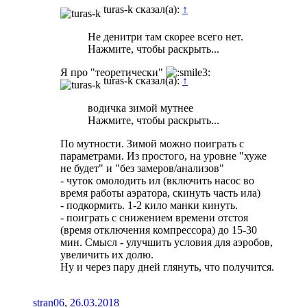
turas-k сказал(а):
↑
Не денитри там скорее всего нет.
Нажмите, чтобы раскрыть...
Я про "теоретически"
turas-k сказал(а):
↑
водичка зимой мутнее
Нажмите, чтобы раскрыть...
По мутности. Зимой можно поиграть с
параметрами. Из простого, на уровне "хуже
не будет" и "без замеров/анализов"
- чуток омолодить ил (включить насос во
время работы аэратора, скинуть часть ила)
- подкормить. 1-2 кило манки кинуть.
- поиграть с снижением времени отстоя
(время отключения компрессора) до 15-30
мин. Смысл - улучшить условия для аэробов,
увеличить их долю.
Ну и через пару дней глянуть, что получится.
stran06
,
26.03.2018