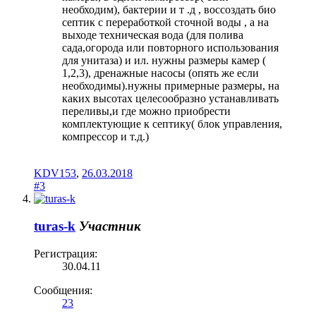
необходим), бактерии и т .д , воссоздать био
септик с переработкой сточной воды , а на
выходе техническая вода (для полива
сада,огорода или повторного использования
для унитаза) и ил. нужны размеры камер (
1,2,3), дренажные насосы (опять же если
необходимы).нужны примерные размеры, на
каких высотах целесообразно устанавливать
переливы,и где можно приобрести
комплектующие к септику( блок управления,
компрессор и т.д.)
KDV153
,
26.03.2018
#3
turas-k
Участник
Регистрация:
30.04.11
Сообщения:
23