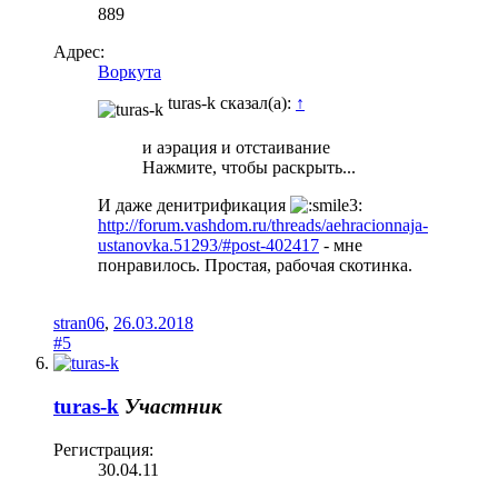
889
Адрес:
Воркута
turas-k сказал(а):
↑
и аэрация и отстаивание
Нажмите, чтобы раскрыть...
И даже денитрификация
http://forum.vashdom.ru/threads/aehracionnaja-
ustanovka.51293/#post-402417
- мне
понравилось. Простая, рабочая скотинка.
stran06
,
26.03.2018
#5
turas-k
Участник
Регистрация:
30.04.11