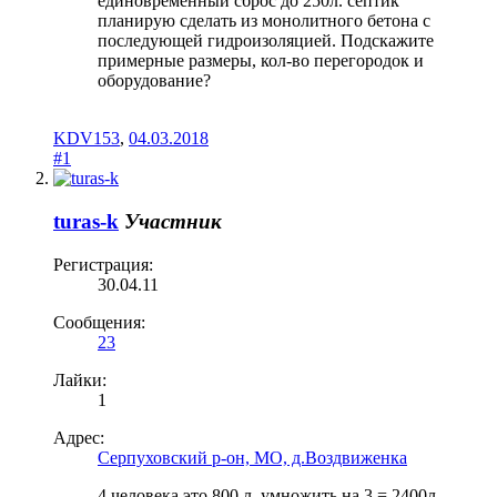
единовременный сброс до 250л. септик
планирую сделать из монолитного бетона с
последующей гидроизоляцией. Подскажите
примерные размеры, кол-во перегородок и
оборудование?
KDV153
,
04.03.2018
#1
turas-k
Участник
Регистрация:
30.04.11
Сообщения:
23
Лайки:
1
Адрес:
Серпуховский р-он, МО, д.Воздвиженка
4 человека это 800 л, умножить на 3 = 2400л.