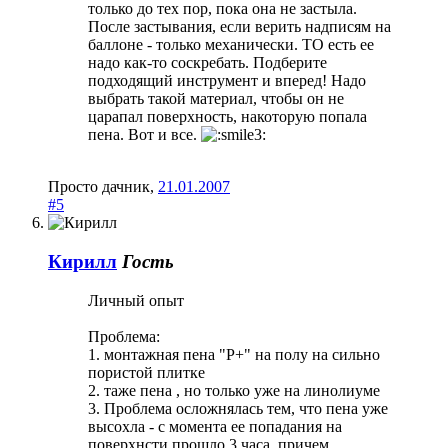
только до тех пор, пока она не застыла.
После застывания, если верить надписям на
баллоне - только механически. ТО есть ее
надо как-то соскребать. Подберите
подходящий инструмент и вперед! Надо
выбрать такой материал, чтобы он не
царапал поверхность, накоторую попала
пена. Вот и все.
Просто дачник
,
21.01.2007
#5
Кирилл
Гость
Личный опыт
Проблема:
1. монтажная пена "Р+" на полу на сильно
пористой плитке
2. таже пена , но только уже на линолиуме
3. Проблема осложнялась тем, что пена уже
высохла - с момента ее попадания на
поверхнсти прошло 3 часа, причем